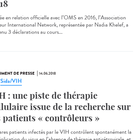
18
ée en relation officielle avec l’OMS en 2016, l’Association
eur International Network, représentée par Nadia Khelef, a
enu 3 déclarations au cours...
MENT DE PRESSE
14.06.2018
Sida/VIH
,
H : une piste de thérapie
llulaire issue de la recherche sur
s patients « contrôleurs »
ares patients infectés par le VIH contrôlent spontanément la
plication du virus en l’absence de thérapie antirétrovirale, et