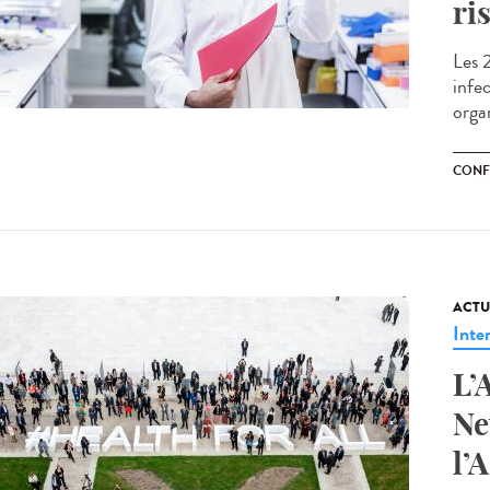
ri
Les 
infe
organ
CONF
ACTU
Inte
L’
Ne
l’