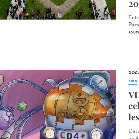
20
Entr
Past
sout
DOCU
sida
VI
ce
le
De r
multi