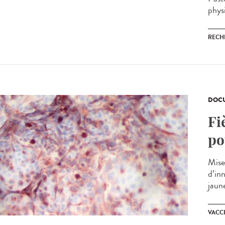
physi
RECH
DOCU
Fi
po
Mise
d’in
jaune
VACC