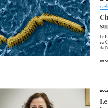
ACTU
surd
Ch
su
Le Pr
au C
de l
130 A
DOCU
Le