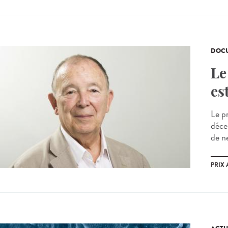
DOCU
Le
es
Le p
déce
de ne
PRIX 