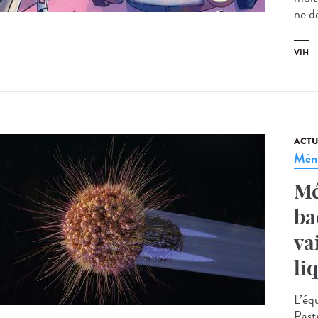
ne dé
VIH
ACTU
Méni
Mé
ba
va
li
L’éq
Past