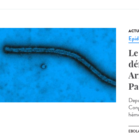
ACTU
Epid
Le
dé
Ar
Pa
Depu
Cong
hémo
EBOL