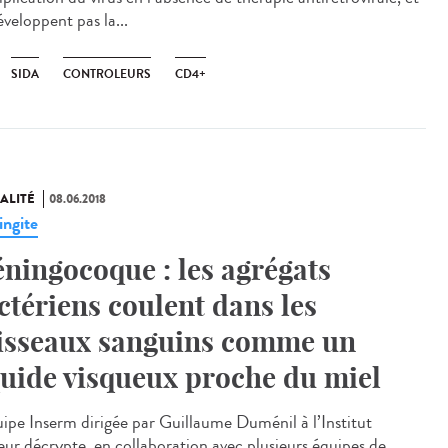
veloppent pas la...
SIDA
CONTROLEURS
CD4+
ALITÉ
08.06.2018
ngite
ningocoque : les agrégats
ctériens coulent dans les
isseaux sanguins comme un
quide visqueux proche du miel
uipe Inserm dirigée par Guillaume Duménil à l’Institut
eur décrypte, en collaboration avec plusieurs équipes de