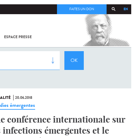
EN
FAITES UN DON
ESPACE PRESSE
TOUT SUR
SARS-
COV-2 /
COVID-19
À
L'INSTITUT
PASTEUR
ALITÉ
20.06.2018
dies émergentes
e conférence internationale sur
s infections émergentes et le