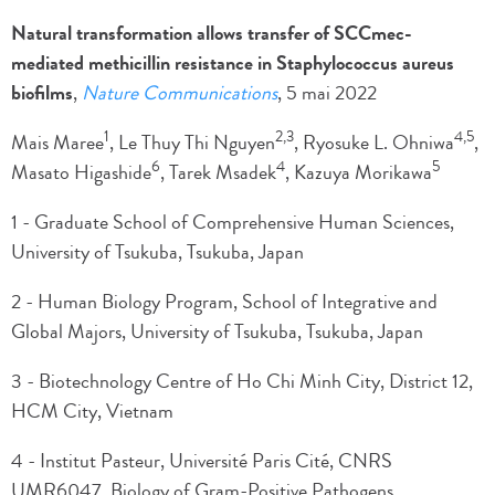
Natural transformation allows transfer of SCCmec-
mediated methicillin resistance in Staphylococcus aureus
biofilms
,
Nature Communications
, 5 mai 2022
1
2,3
4,5
Mais Maree
, Le Thuy Thi Nguyen
, Ryosuke L. Ohniwa
,
6
4
5
Masato Higashide
, Tarek Msadek
, Kazuya Morikawa
1 - Graduate School of Comprehensive Human Sciences,
University of Tsukuba, Tsukuba, Japan
2 - Human Biology Program, School of Integrative and
Global Majors, University of Tsukuba, Tsukuba, Japan
3 - Biotechnology Centre of Ho Chi Minh City, District 12,
HCM City, Vietnam
4 - Institut Pasteur, Université Paris Cité, CNRS
UMR6047, Biology of Gram-Positive Pathogens,