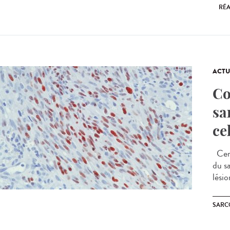
RÉA
ACTU
Co
sa
ce
Cert
du s
lésio
SARC