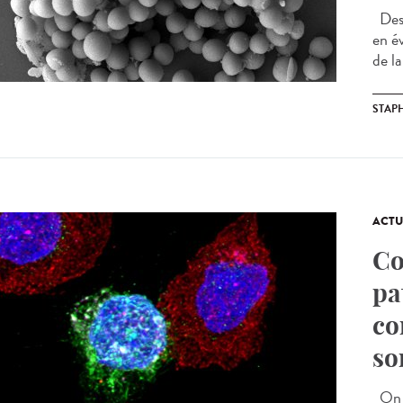
Des 
en é
de la
STAP
ACTU
Co
pa
co
so
On q