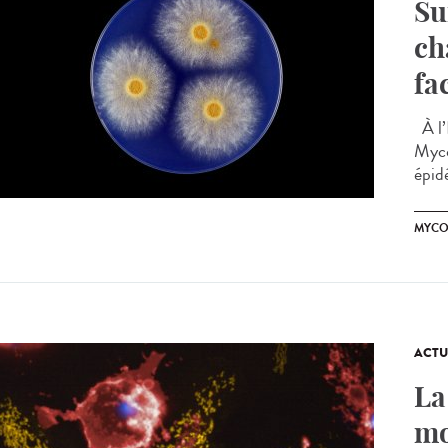
Su
ch
fa
À l’
Myco
épid
MYCO
ACTU
La
mo