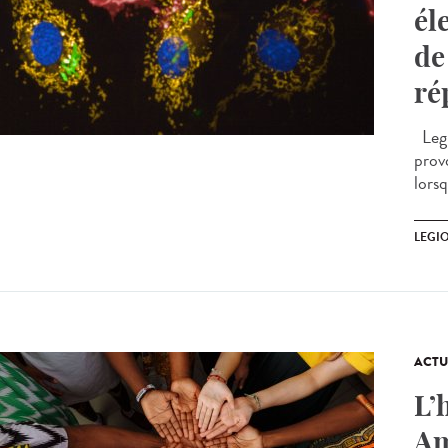
él
de
ré
Legi
prov
lorsq
LEGI
ACTU
L’
Am