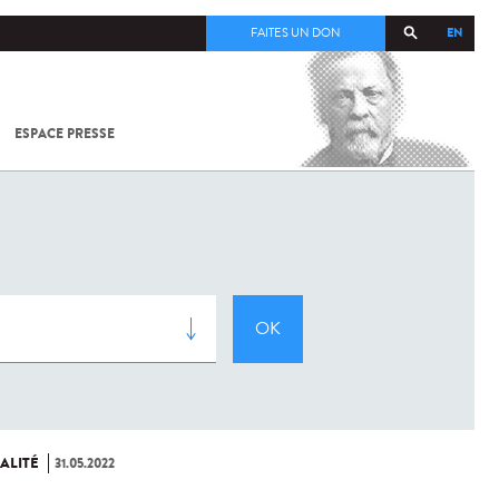
EN
FAITES UN DON
ESPACE PRESSE
TOUT SUR
SARS-
COV-2 /
COVID-19
À
L'INSTITUT
PASTEUR
ALITÉ
31.05.2022