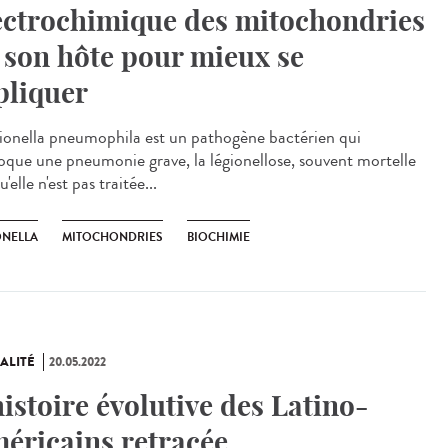
ectrochimique des mitochondries
 son hôte pour mieux se
pliquer
onella pneumophila est un pathogène bactérien qui
oque une pneumonie grave, la légionellose, souvent mortelle
u'elle n'est pas traitée...
ONELLA
MITOCHONDRIES
BIOCHIMIE
ALITÉ
20.05.2022
histoire évolutive des Latino-
éricains retracée