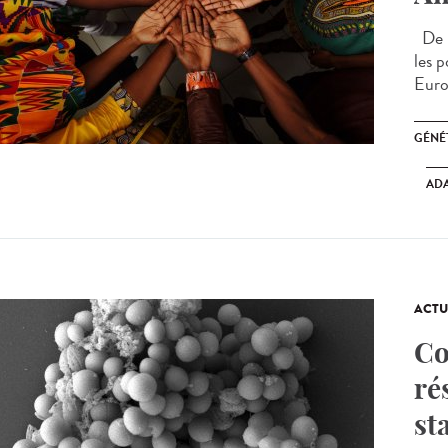
De n
les 
Euro
GÉNÉ
AD
ACTU
Co
ré
st