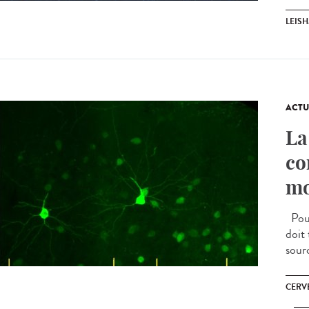
LEIS
ACTU
La
co
mo
Pour
doit
sourc
CERV