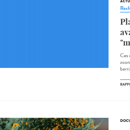
ACTU
Rech
Pl
av
"m
Ces 
zoon
barr
RAPP
DOCU