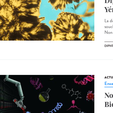
Di
Yé
La d
souc
Non t
DIPHT
ACTU
Ense
No
Bi