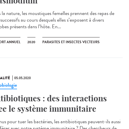
asmodium
 la nature, les moustiques femelles prennent des repas de
successifs au cours desquels elles s’exposent à divers
obes présents dans l’hôte. En...
ORT ANNUEL
2020
PARASITES ET INSECTES VECTEURS
ALITÉ
05.05.2020
obiologie
tibiotiques : des interactions
ec le système immunitaire
s pour tuer les bactéries, les antibiotiques peuvent-ils aussi
rférer avec notre système immunitaire ? Des chercheurs de