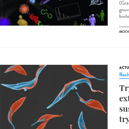
(Grat
gouv
biolo
MOO
ACTU
Rech
Tr
ex
su
tr