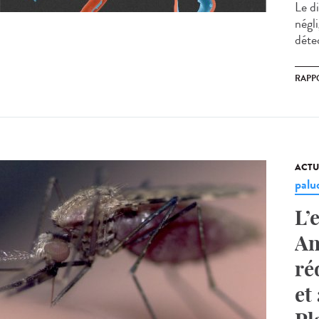
Le d
négl
détec
RAPP
ACTU
palu
L’
An
ré
et