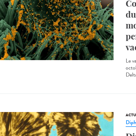
Co
du
mo
pe
va
Le v
octo
Delt
ACTU
Diph