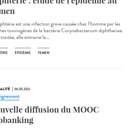
phtérie : étude de l’épidémie au
men
iphtérie est une infection grave causée chez l’homme par les
hes toxinogènes de la bactérie Corynebacterium diphtheriae.
raitée, elle entraine la...
ÉRIE
ÉPIDÉMIE
YEMEN
ALITÉ
06.05.2021
ignement
uvelle diffusion du MOOC
obanking