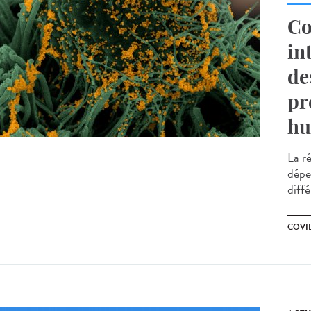
Co
in
de
pr
hu
La r
dépe
diffé
COVID