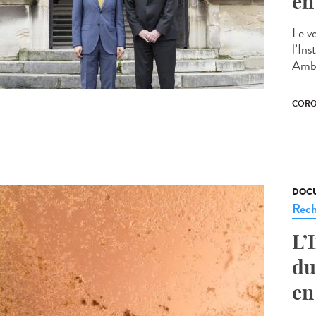
en
Le v
l’In
Amba
CORO
DOCU
Rech
L’
du
en