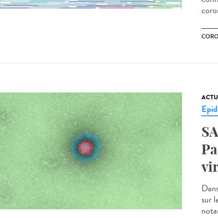
coro
CORO
ACTU
Epid
SA
Pa
vi
Dans 
sur l
nota