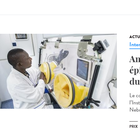
ACTU
Inte
An
ép
du
Le c
l’In
Nebra
PRIX