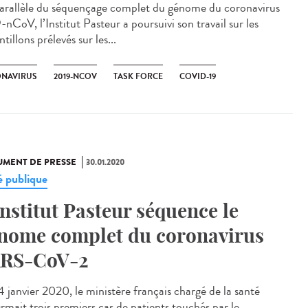
arallèle du séquençage complet du génome du coronavirus
nCoV, l’Institut Pasteur a poursuivi son travail sur les
tillons prélevés sur les...
NAVIRUS
2019-NCOV
TASK FORCE
COVID-19
MENT DE PRESSE
30.01.2020
é publique
Institut Pasteur séquence le
nome complet du coronavirus
RS-CoV-2
4 janvier 2020, le ministère français chargé de la santé
irmait trois premiers cas de patients touchés par le