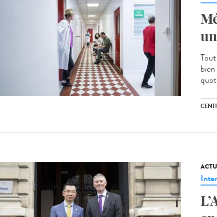
Mé
un
Tout
bien
quoti
CENT
ACTU
Inte
L’