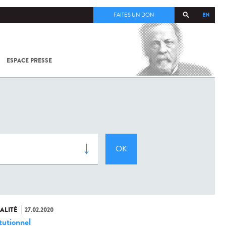
EN
FAITES UN DON
ESPACE PRESSE
TOUT SUR
SARS-
COV-2 /
COVID-19
À
L'INSTITUT
PASTEUR
ALITÉ
27.02.2020
tutionnel