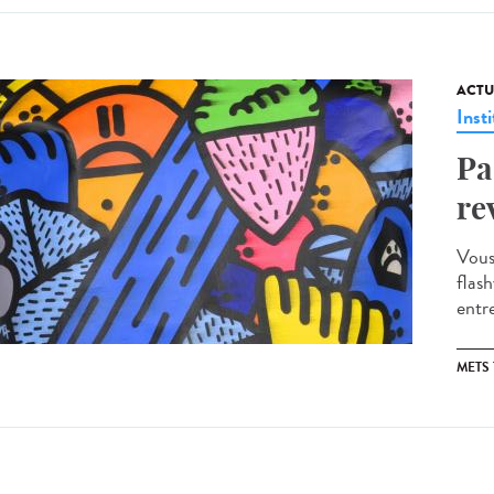
ACTU
Insti
Pa
re
Vous
flas
entre
METS