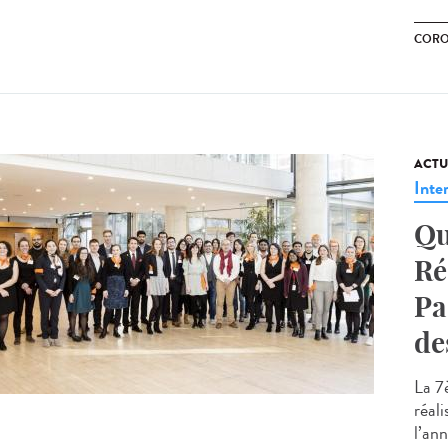
CORO
ACTU
Inte
Qu
Ré
Pa
de
La 7
réali
l’ann