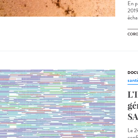
En p
2019-
échan
CORO
DOCU
sant
L’
gé
SA
Le 2
conf