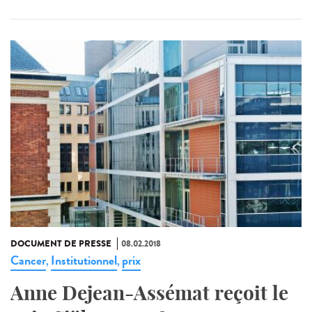
DOCUMENT DE PRESSE
08.02.2018
Cancer
Institutionnel
prix
,
,
Anne Dejean-Assémat reçoit le