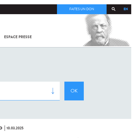
EN
FAITES UN DON
ESPACE PRESSE
TOUT SUR
SARS-
COV-2 /
COVID-19
À
L'INSTITUT
PASTEUR
O
10.03.2025