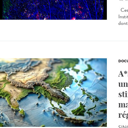
Ces 
Inst
dont 
DOCU
A*
un
st
ma
ré
SING