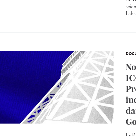
scie
Labs 
DOCU
No
IC
Pr
in
da
Go
La P