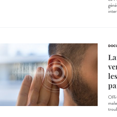
génér
inte
DOCU
La
ve
le
pa
Offr
male
troub