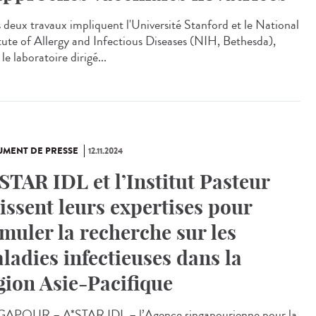
deux travaux impliquent l'Université Stanford et le National
itute of Allergy and Infectious Diseases (NIH, Bethesda),
le laboratoire dirigé...
MENT DE PRESSE
12.11.2024
STAR IDL et l’Institut Pasteur
issent leurs expertises pour
imuler la recherche sur les
ladies infectieuses dans la
gion Asie-Pacifique
APOUR – A*STAR IDL – l’Agence singapourienne pour la