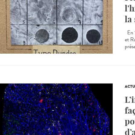
l'
la
En 1
et R
prés
ACTU
L’
fa
po
d’