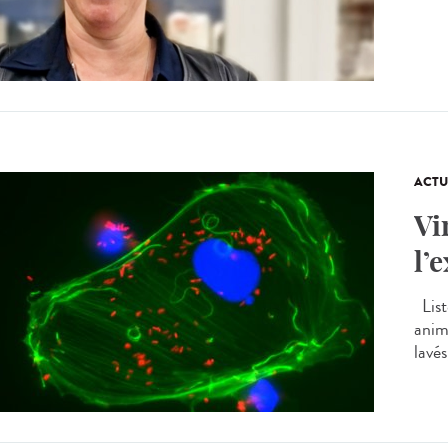
ACTU
Vi
l’
List
anima
lavés