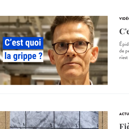
VIDÉ
C'
Épid
de p
n'est
ACTU
Fi