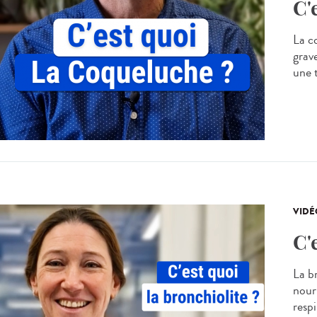
C'
La c
grave
une t
VIDÉ
C'
La b
nour
respi