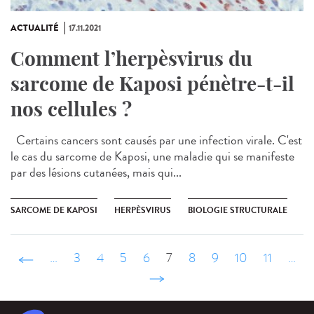
ACTUALITÉ
17.11.2021
Comment l’herpèsvirus du
sarcome de Kaposi pénètre-t-il
nos cellules ?
Certains cancers sont causés par une infection virale. C'est
le cas du sarcome de Kaposi, une maladie qui se manifeste
par des lésions cutanées, mais qui...
SARCOME DE KAPOSI
HERPÈSVIRUS
BIOLOGIE STRUCTURALE
‹ précédent
…
3
4
5
6
7
8
9
10
11
…
suivant ›