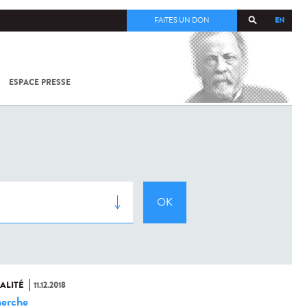
EN
FAITES UN DON
ESPACE PRESSE
TOUT SUR
SARS-
COV-2 /
COVID-19
À
L'INSTITUT
PASTEUR
ALITÉ
11.12.2018
erche