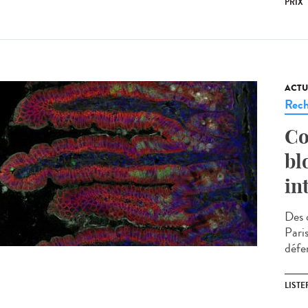
PRIX
ACTU
Rech
Co
bl
in
Des c
Pari
défe
LISTE