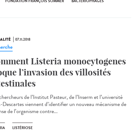
FONDATION FRANÇOIS SOMMER
BACTÉRIOPHAGES
ALITÉ
07.11.2018
erche
mment Listeria monocytogenes
oque l’invasion des villosités
testinales
hercheurs de l’Institut Pasteur, de l’Inserm et l’université
s-Descartes viennent d’identifier un nouveau mécanisme de
nse de l’organisme contre...
RIA
LISTÉRIOSE