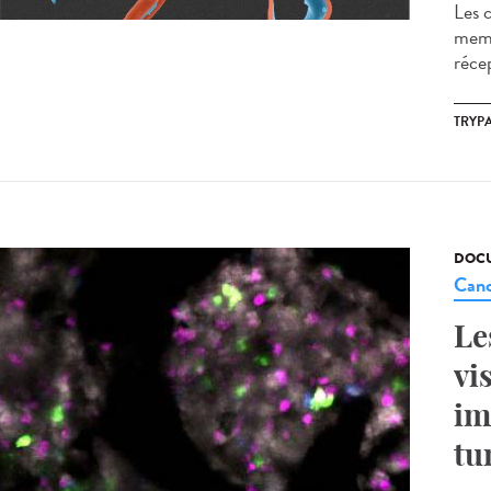
Les c
memb
récep
TRYP
DOCU
Canc
Le
vi
im
tu