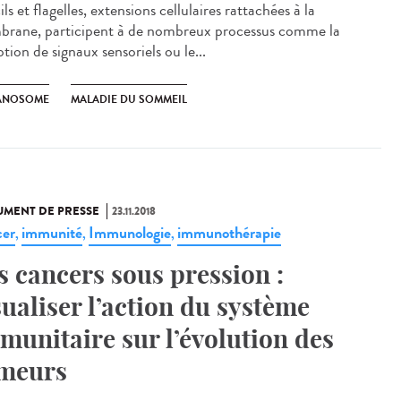
ils et flagelles, extensions cellulaires rattachées à la
rane, participent à de nombreux processus comme la
tion de signaux sensoriels ou le...
ANOSOME
MALADIE DU SOMMEIL
MENT DE PRESSE
23.11.2018
er
immunité
Immunologie
immunothérapie
,
,
,
s cancers sous pression :
sualiser l’action du système
munitaire sur l’évolution des
meurs