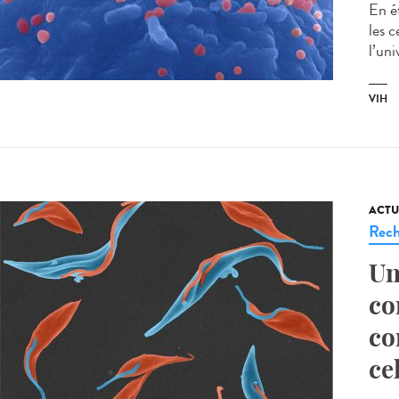
En é
les c
l’uni
VIH
ACTU
Rech
Un
co
co
ce