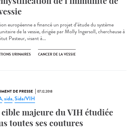
mystification de l’immunité de
 vessie
ion européenne a financé un projet d’étude du système
itaire de la vessie, dirigée par Molly Ingersoll, chercheuse à
titut Pasteur, visant à...
CTIONS URINAIRES
CANCER DE LA VESSIE
MENT DE PRESSE
07.12.2018
A
sida
Sida/VIH
,
,
 cible majeure du VIH étudiée
us toutes ses coutures