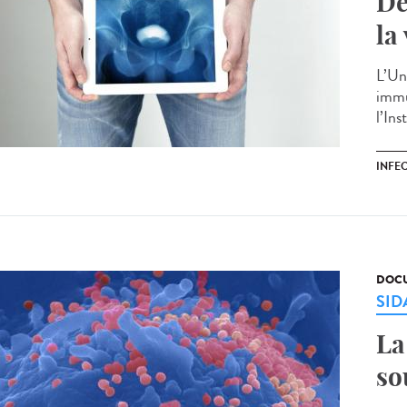
Dé
la
L’Un
immun
l’Ins
INFE
DOCU
SID
La
so