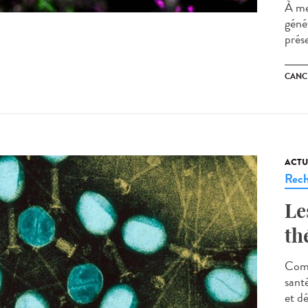
À me
géné
prés
CANC
ACTU
Rech
Le
th
Comm
sant
et d