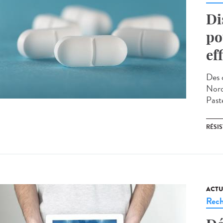
Di
po
ef
Des 
Nord)
Paste
RÉSI
ACTU
Rech