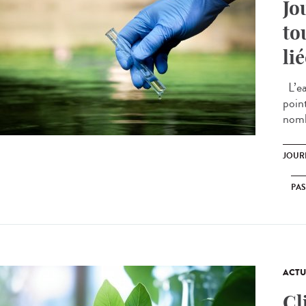
Jo
to
li
L’ea
poin
nomb
JOUR
PA
ACTU
Cl