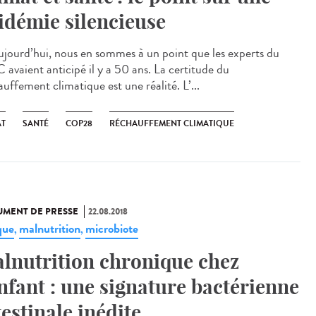
idémie silencieuse
jourd’hui, nous en sommes à un point que les experts du
 avaient anticipé il y a 50 ans. La certitude du
uffement climatique est une réalité. L’...
AT
SANTÉ
COP28
RÉCHAUFFEMENT CLIMATIQUE
MENT DE PRESSE
22.08.2018
que
malnutrition
microbiote
,
,
lnutrition chronique chez
enfant : une signature bactérienne
testinale inédite