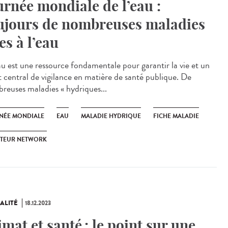
urnée mondiale de l’eau :
ujours de nombreuses maladies
ées à l’eau
u est une ressource fondamentale pour garantir la vie et un
t central de vigilance en matière de santé publique. De
reuses maladies « hydriques...
NÉE MONDIALE
EAU
MALADIE HYDRIQUE
FICHE MALADIE
STEUR NETWORK
ALITÉ
18.12.2023
imat et santé : le point sur une