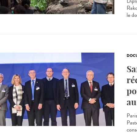
Dipl
Rako
le do
DOCU
Sa
ré
po
au
Pari
Past
consé