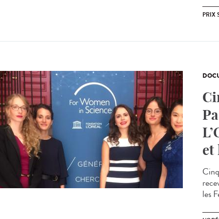
PRIX 
DOCU
Ci
Pa
L’
et
Cinq
rece
les 