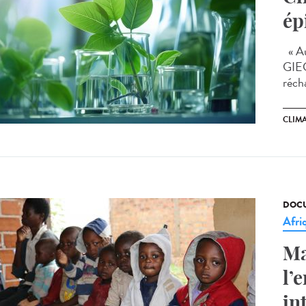
ép
« Au
GIEC
récha
CLIM
DOCU
Afri
Ma
l’
in