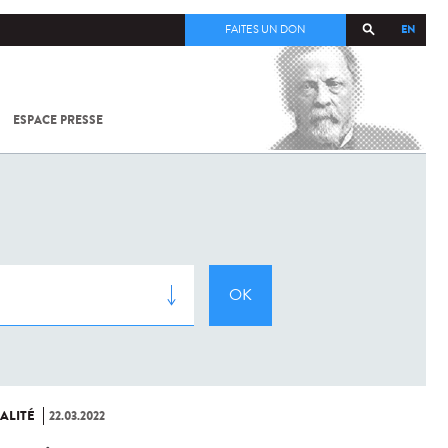
EN
FAITES UN DON
ESPACE PRESSE
TOUT SUR
SARS-
COV-2 /
COVID-19
À
L'INSTITUT
PASTEUR
ALITÉ
22.03.2022