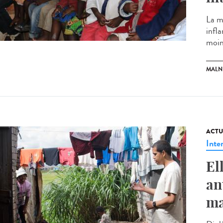
La m
infl
moins
MALN
ACTU
Inte
El
an
ma