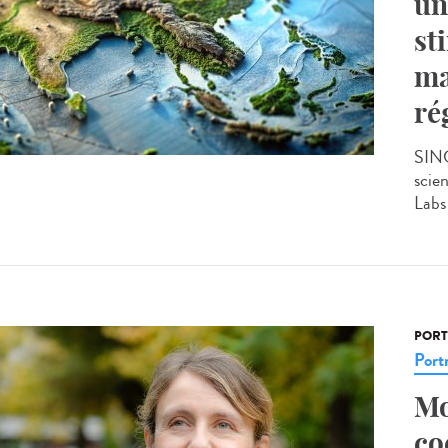
un
st
ma
ré
SING
scie
Labs 
PORT
Portr
Mo
co