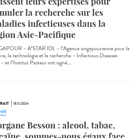
issent leurs expertises pour
imuler la recherche sur les
ladies infectieuses dans la
gion Asie-Pacifique
APOUR – A*STAR IDL – l’Agence singapourienne pour la
nce, la technologie et la recherche – Infectious Diseases
– et l’Institut Pasteur ont signé...
RAIT
18.11.2024
ait
rgane Besson : alcool, tabac,
caïne, sommes-nous égaux face