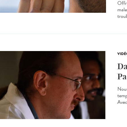
Offr
male
troub
VIDÉ
Da
Pa
Nous
temp
Avec