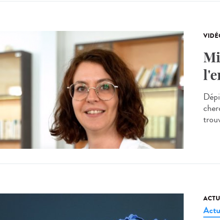
VIDÉ
Mi
l'
Dépi
cherc
trou
ACTU
Actu