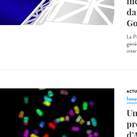
in
da
Go
La P
génér
inte
ACTU
Inno
Un
pr
d’