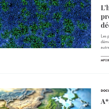
L’
pr
dé
Les 
démo
autre
MPO
DOCU
A*