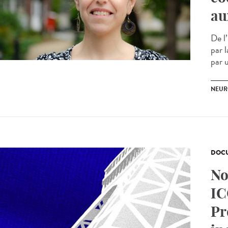
au
De l
par 
par u
NEUR
DOCU
No
IC
Pr