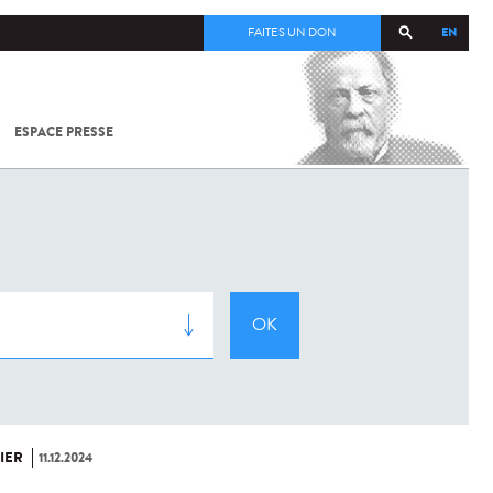
EN
FAITES UN DON
ESPACE PRESSE
TOUT SUR
SARS-
COV-2 /
COVID-19
À
L'INSTITUT
PASTEUR
IER
11.12.2024