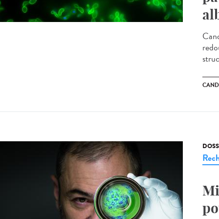
al
Cand
redo
stru
CAND
DOSS
Rech
Mi
po