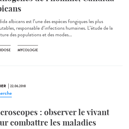
bicans
ida albicans est l’une des espèces fongiques les plus
utables, responsable d’infections humaines. L’étude de la
cture des populations et des modes...
IDOSE
MYCOLOGIE
IER
22.06.2018
erche
croscopes : observer le vivant
ur combattre les maladies