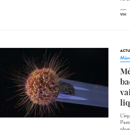
VIH
ACTU
Méni
Mé
ba
va
li
L’éq
Past
physi