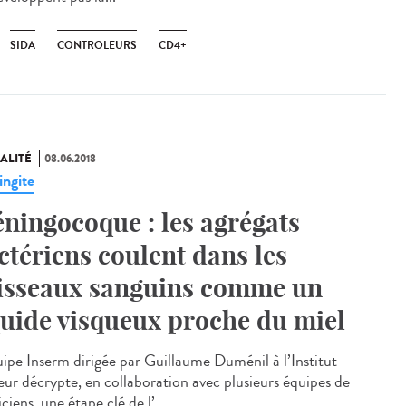
SIDA
CONTROLEURS
CD4+
ALITÉ
08.06.2018
ngite
ningocoque : les agrégats
ctériens coulent dans les
isseaux sanguins comme un
quide visqueux proche du miel
uipe Inserm dirigée par Guillaume Duménil à l’Institut
eur décrypte, en collaboration avec plusieurs équipes de
ciens, une étape clé de l’...