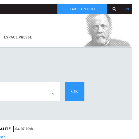
EN
FAITES UN DON
ESPACE PRESSE
TOUT SUR
SARS-
COV-2 /
COVID-19
À
L'INSTITUT
PASTEUR
ALITÉ
04.07.2018
er