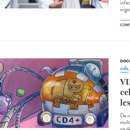
infe
organ
CONF
DOCU
sida
VI
ce
le
De r
multi
ne dé