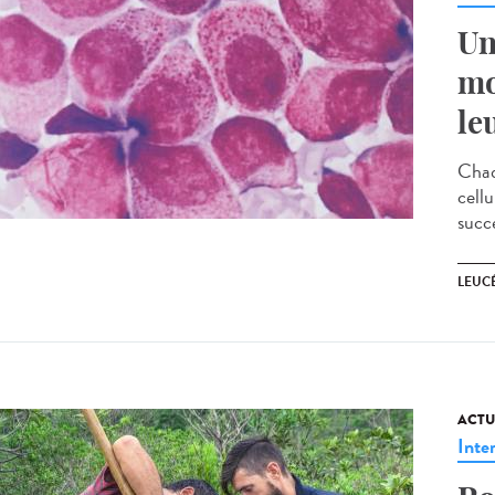
Un
mo
le
Chaq
cell
succe
LEUC
ACTU
Inte