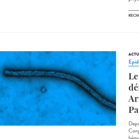
RECH
ACTU
Epid
Le
dé
Ar
Pa
Depu
Cong
hémo