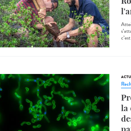
Ro
l'
Atte
s’at
c’est
ACTU
Rech
Pr
la
de
pa