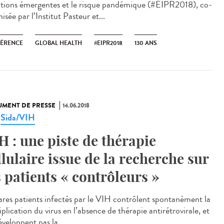
ctions émergentes et le risque pandémique (#EIPR2018), co-
isée par l’Institut Pasteur et...
ÉRENCE
GLOBAL HEALTH
#EIPR2018
130 ANS
MENT DE PRESSE
14.06.2018
Sida/VIH
,
H : une piste de thérapie
llulaire issue de la recherche sur
s patients « contrôleurs »
ares patients infectés par le VIH contrôlent spontanément la
plication du virus en l’absence de thérapie antirétrovirale, et
veloppent pas la...