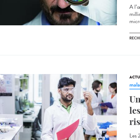
A l’
mill
micr
RECH
ACTU
mala
Un
le
ri
Les 