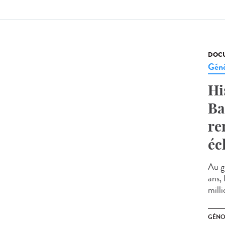
DOCU
Géné
Hi
Ba
re
éc
Au g
ans,
milli
GÉNO