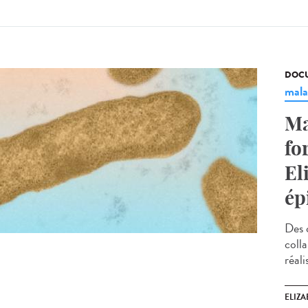
DOCU
mala
Ma
fo
El
ép
Des 
coll
réal
ELIZA