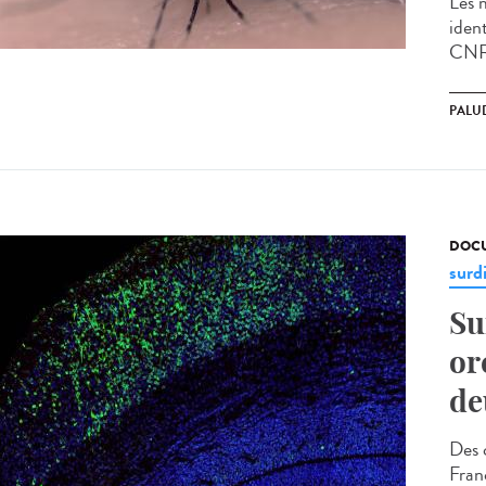
Les 
ident
CNRS
PALU
DOCU
surd
Su
or
de
Des 
Fran