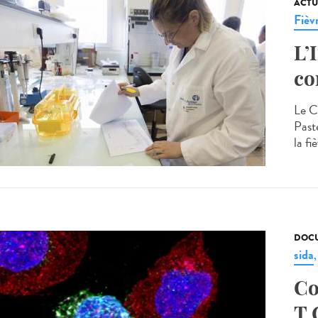
ACTU
Fièv
L’
co
Le C
Past
la fi
DOCU
sida
Co
T 