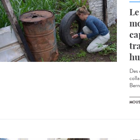
Le
mo
ca
tr
hu
Des 
coll
Bern
MOUS