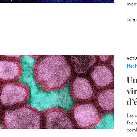
mont
SURD
ACTU
Rech
Un
vi
d’
Les 
facil
comba