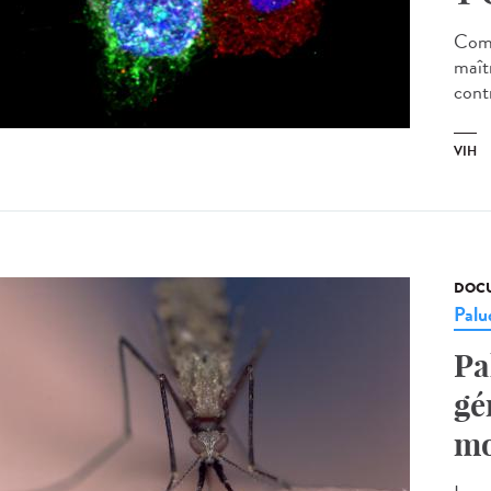
Comp
maîtr
contr
VIH
DOCU
Palu
Pa
gé
mo