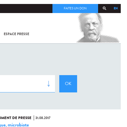
EN
FAITES UN DON
ESPACE PRESSE
TOUT SUR
SARS-
COV-2 /
COVID-19
À
L'INSTITUT
PASTEUR
MENT DE PRESSE
31.08.2017
que
microbiote
,