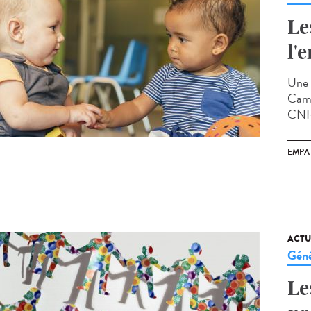
Le
l'
Une 
Cambr
CNRS
EMPA
ACTU
Géné
Le