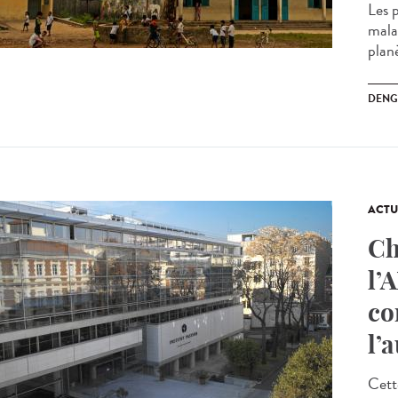
Les 
malad
planè
DENG
ACTU
Ch
l’
co
l’
Cett