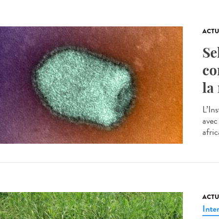
ACTU
Se
co
la
L’In
avec 
afric
ACTU
Inte