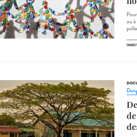
no
Pour
ou à
polle
IMMU
DOCU
Den
De
de
de