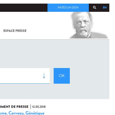
EN
FAITES UN DON
ESPACE PRESSE
TOUT SUR
SARS-
COV-2 /
COVID-19
À
L'INSTITUT
PASTEUR
MENT DE PRESSE
12.03.2018
isme
Cerveau
Génétique
,
,