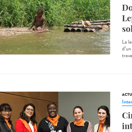
Do
Le
so
La l
d’un
trav
ACTU
Inte
Ci
in