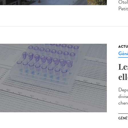
Otol
Petit
ACTU
Géné
Le
el
Depui
divi
cherc
GÉNÉ