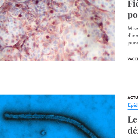
Fi
po
Mise
d’in
jaune
VACC
ACTU
Epid
Le
dé