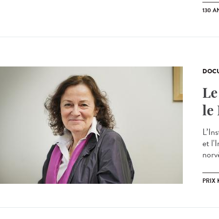
130 A
DOCU
Le
le
L’In
et l
norvé
PRIX 