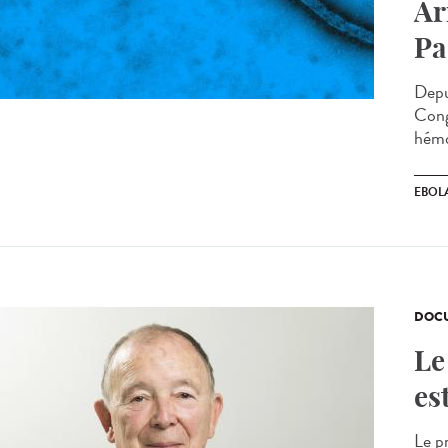
Ar
Pa
Depu
Cong
hémo
EBOL
DOCU
Le
es
Le p