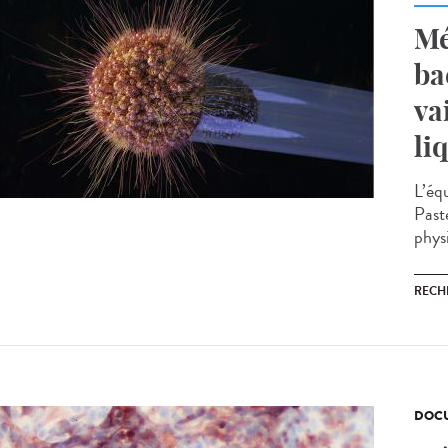
Mé
ba
va
li
L’éq
Past
physi
RECH
DOCU