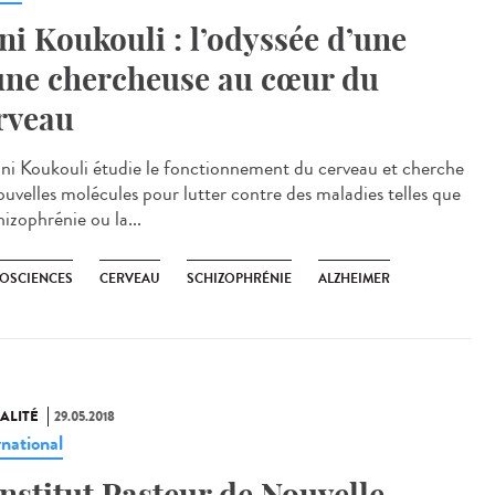
ni Koukouli : l’odyssée d’une
une chercheuse au cœur du
rveau
ani Koukouli étudie le fonctionnement du cerveau et cherche
ouvelles molécules pour lutter contre des maladies telles que
hizophrénie ou la...
OSCIENCES
CERVEAU
SCHIZOPHRÉNIE
ALZHEIMER
ALITÉ
29.05.2018
rnational
Institut Pasteur de Nouvelle-