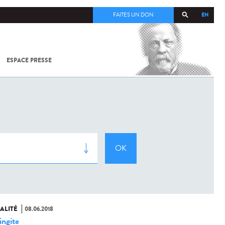
EN
FAITES UN DON
ESPACE PRESSE
TOUT SUR
SARS-
COV-2 /
COVID-19
À
L'INSTITUT
PASTEUR
ALITÉ
08.06.2018
ngite