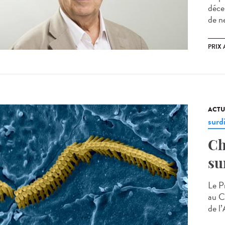
déce
de ne
PRIX 
ACTU
surd
Ch
su
Le Pr
au C
de l