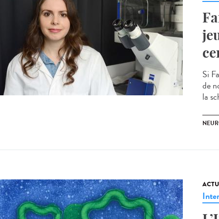
Fa
je
ce
Si F
de n
la sc
NEUR
ACTU
Inte
L’