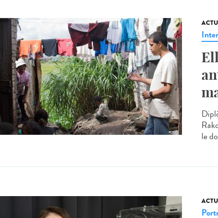
ACTU
Inte
El
an
ma
Dipl
Rako
le do
ACTU
Portr