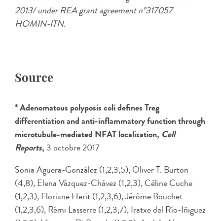
2013/ under REA grant agreement n°317057
HOMIN-ITN.
Source
* Adenomatous polyposis coli defines Treg
differentiation and anti-inflammatory function through
microtubule-mediated NFAT localization,
Cell
Reports
,
3 octobre 2017
Sonia Agüera-González (1,2,3,5), Oliver T. Burton
(4,8), Elena Vázquez-Chávez (1,2,3), Céline Cuche
(1,2,3), Floriane Herit (1,2,3,6), Jérôme Bouchet
(1,2,3,6), Rémi Lasserre (1,2,3,7), Iratxe del Río-Iñiguez