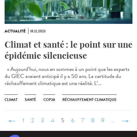
ACTUALITÉ
18.12.2023
Climat et santé : le point sur une
épidémie silencieuse
« Aujourd’hui, nous en sommes à un point que les experts
du GIEC avaient anticipé il y a 50 ans. La certitude du
réchauffement climatique est une réalité. L’...
CLIMAT
SANTÉ
COP28
RÉCHAUFFEMENT CLIMATIQUE
‹ précédent
1
2
3
4
5
6
7
8
9
…
suivant