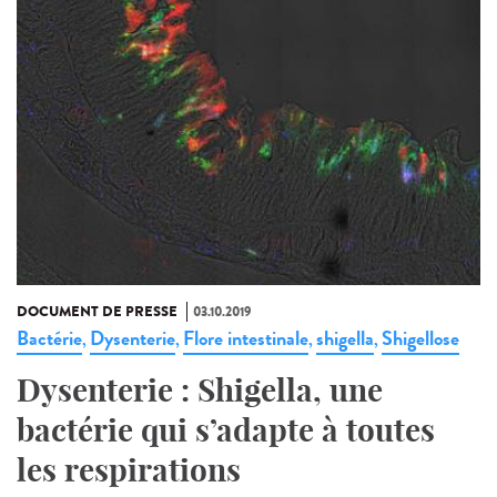
DOCUMENT DE PRESSE
03.10.2019
Bactérie
Dysenterie
Flore intestinale
shigella
Shigellose
,
,
,
,
Dysenterie : Shigella, une
bactérie qui s’adapte à toutes
les respirations