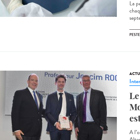
La p
chaq
septe
PESTE
ACTU
Inte
Le
Mo
es
A l’
Alte