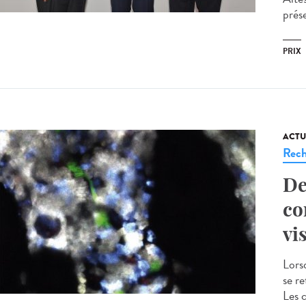
prés
PRIX
ACTU
Rech
De
co
vi
Lors
se r
Les 