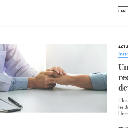
CANC
ACTU
Insti
Un
re
de
L’In
les d
l’Ins