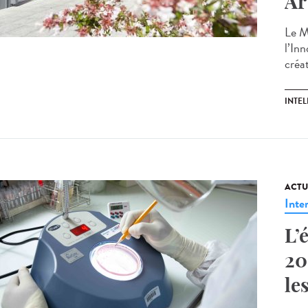
Ar
Le M
l’Inn
créat
INTEL
ACTU
Inte
L’
20
le