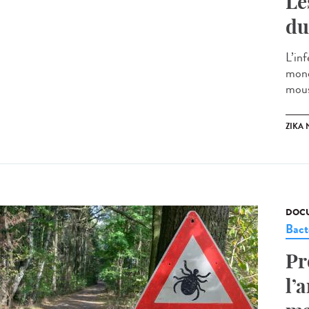
Le
du
L’in
mond
mous
ZIKA
DOCU
Bact
Pr
l’