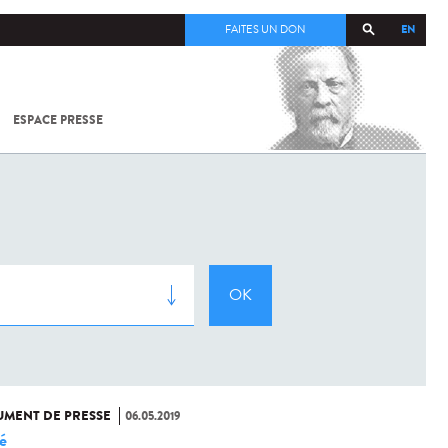
EN
FAITES UN DON
ESPACE PRESSE
TOUT SUR
SARS-
COV-2 /
COVID-19
À
L'INSTITUT
PASTEUR
MENT DE PRESSE
06.05.2019
é