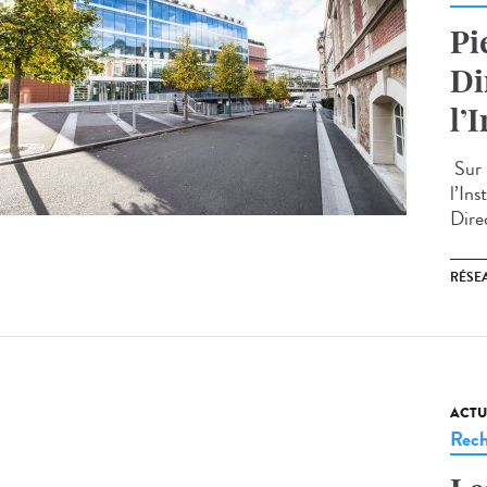
Pi
Di
l’
Sur 
l’In
Direc
RÉSEA
ACTU
Rech