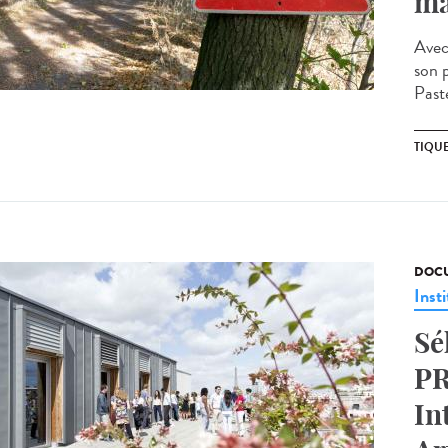
ma
Avec 
son 
Past
TIQU
DOCU
Insti
Sé
PR
In