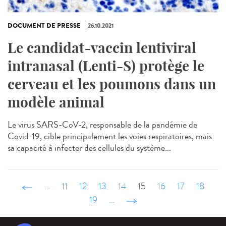
DOCUMENT DE PRESSE
26.10.2021
Le candidat-vaccin lentiviral
intranasal (Lenti-S) protège le
cerveau et les poumons dans un
modèle animal
Le virus SARS-CoV-2, responsable de la pandémie de
Covid-19, cible principalement les voies respiratoires, mais
sa capacité à infecter des cellules du système...
‹ précédent
…
11
12
13
14
15
16
17
18
19
…
suivant ›