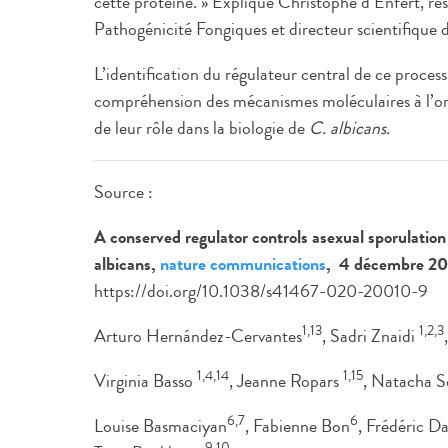
cette protéine. » Explique Christophe d’Enfert, res
Pathogénicité Fongiques et directeur scientifique de
L’identification du régulateur central de ce processu
compréhension des mécanismes moléculaires à l’orig
de leur rôle dans la biologie de
C. albicans.
Source :
A conserved regulator controls asexual sporulatio
albicans,
nature communications
, 4 décembre 2
https://doi.org/10.1038/s41467-020-20010-9
1,13
1,2,3
Arturo Hernández-Cervantes
, Sadri Znaidi
1,4,14
1,15
Virginia Basso
, Jeanne Ropars
, Natacha S
6,7
6
Louise Basmaciyan
, Fabienne Bon
, Frédéric Da
9,10