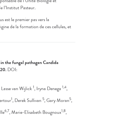
ponsable de l’Unité Biologie et
 l’Institut Pasteur.
s est le premier pas vers la
ine de la formation de ces cellules, et
n in the fungal pathogen Candida
020.
DOI:
1
1,4
, Lasse van Wijlick
, Iryna Denega
,
1
5
5
ertour
, Derek Sullivan
, Gary Moran
,
6,7
1,8
lle
, Marie-Elisabeth Bougnoux
,