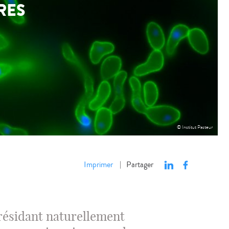
RES
© Institut Pasteur
Imprimer
Partager
|
 résidant naturellement