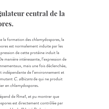
ulateur central de la
res.
 de la formation des chlamydospores, la
pores est normalement induite par les
pression de cette protéine induit la
 manière intéressante, l’expression de
ronnementaux, mais une fois déclenchée,
ent indépendante de l’environnement et
n mutant
C. albicans
de qui ne produit
cier en chlamydospores.
i dépend de Rme1, et pu montrer que
ospores est directement contrôlée par