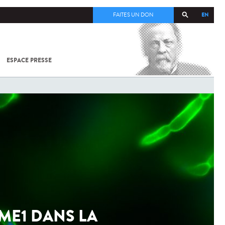
EN
FAITES UN DON
ESPACE PRESSE
TOUT SUR
SARS-
COV-2 /
COVID-19
À
L'INSTITUT
PASTEUR
RME1 DANS LA