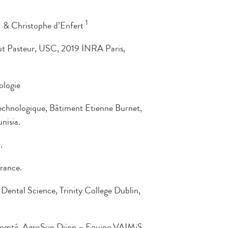
1
1
& Christophe d’Enfert
tut Pasteur, USC, 2019 INRA Paris,
ologie
echnologique, Bâtiment Etienne Burnet,
nisia.
.
France.
Dental Science, Trinity College Dublin,
omté, AgroSup Dijon – Equipe VAIMiS,