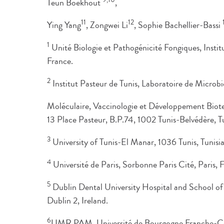
Teun Boekhout
,
11
12
Ying Yang
, Zongwei Li
, Sophie Bachellier-Bassi
1
Unité Biologie et Pathogénicité Fongiques, Insti
France.
2
Institut Pasteur de Tunis, Laboratoire de Microbi
Moléculaire, Vaccinologie et Développement Biot
13 Place Pasteur, B.P.74, 1002 Tunis-Belvédère, Tu
3
University of Tunis-El Manar, 1036 Tunis, Tunisia
4
Université de Paris, Sorbonne Paris Cité, Paris, 
5
Dublin Dental University Hospital and School of 
Dublin 2, Ireland.
6
UMR PAM, Université de Bourgogne Franche-C