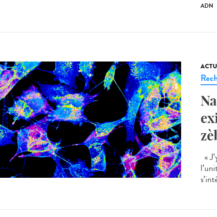
ADN
ACTU
Rech
Na
ex
zè
« J’
l’un
s’int