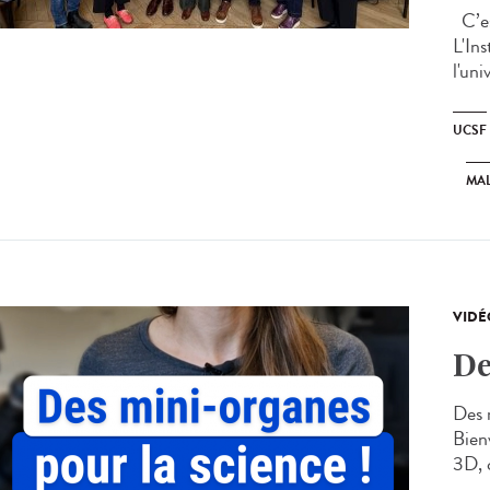
C’est
L'Ins
l'uni
UCSF
MAL
VIDÉ
De
Des 
Bien
3D, c