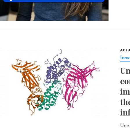
ACTU
Inno
Un
co
im
th
in
Une 