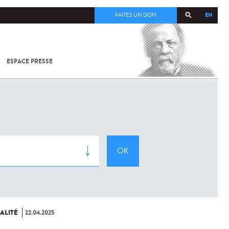
EN
FAITES UN DON
ESPACE PRESSE
TOUT SUR
SARS-
COV-2 /
COVID-19
À
L'INSTITUT
PASTEUR
ALITÉ
22.04.2025