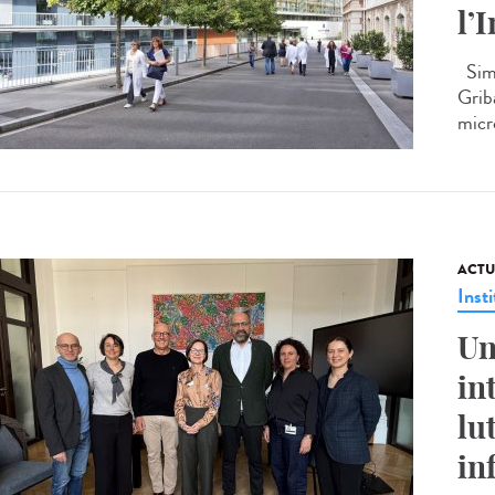
l’
Simo
Griba
micro
ACTU
Insti
Un
in
lu
in