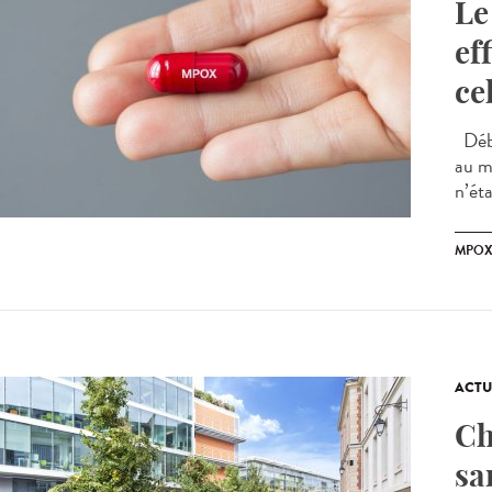
Le
ef
ce
Débu
au mp
n’éta
MPO
ACTU
Ch
sa