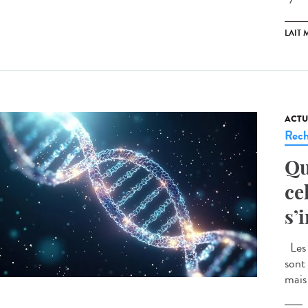
LAIT 
ACTU
Rech
Qu
ce
s’
Les 
sont
mais