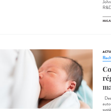
John
R&D)
MALA
ACTU
Rech
Co
ré
ma
Des 
auto
syst