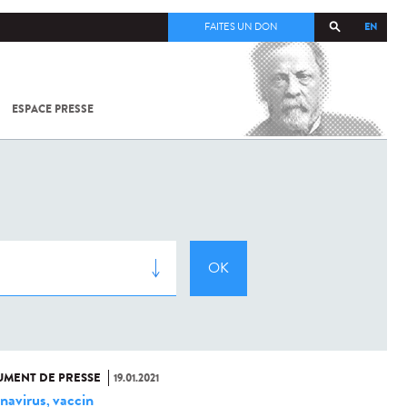
EN
FAITES UN DON
ESPACE PRESSE
TOUT SUR
SARS-
COV-2 /
COVID-19
À
L'INSTITUT
PASTEUR
MENT DE PRESSE
19.01.2021
navirus
vaccin
,