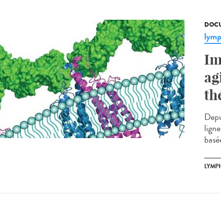
DOCU
lym
Im
ag
th
Depu
lign
basée
LYMP