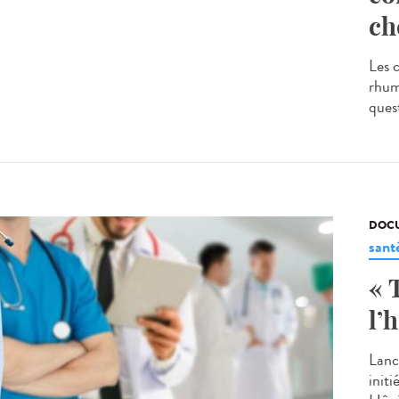
ch
Les 
rhum
ques
DOCU
sant
« 
l’
Lancé
init