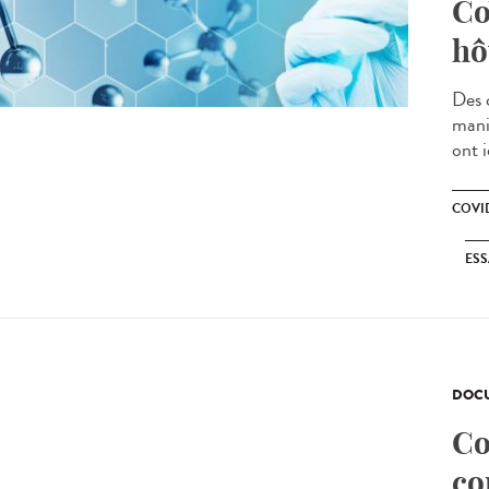
Co
hô
Des 
mani
ont 
COVID
ESS
DOCU
Co
co