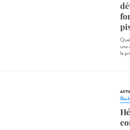
dé
fo
pi
Quel
une 
la pr
ACTU
Rech
Hé
co