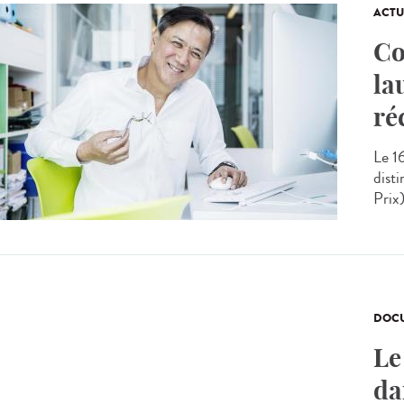
ACTU
Co
la
ré
Le 1
dist
Prix
DOCU
Le
da