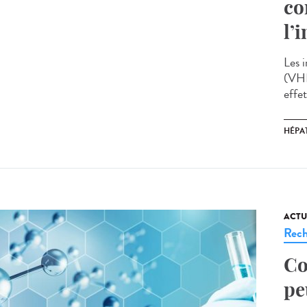
co
l’
Les 
(VHB
effet
HÉPAT
ACTU
Rech
Co
pe