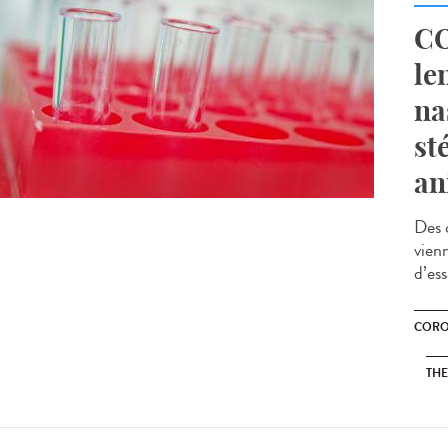
CO
le
na
st
an
Des 
vien
d’es
CORO
THE