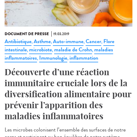
DOCUMENT DE PRESSE
19.03.2019
Antibiotique
Asthme
Auto-immune
Cancer
Flore
,
,
,
,
intestinale
microbiote
maladie de Crohn
maladies
,
,
,
inflammatoires
Immunologie
inflammation
,
,
Découverte d’une réaction
immunitaire cruciale lors de la
diversification alimentaire pour
prévenir l’apparition des
maladies inflammatoires
Les microbes colonisent l’ensemble des surfaces de notre
corps et participent au bon équilibre de notre système