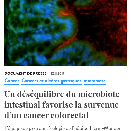
DOCUMENT DE PRESSE
12.11.2019
Cancer
Cancers et ulcères gastriques
microbiote
,
,
Un déséquilibre du microbiote
intestinal favorise la survenue
d’un cancer colorectal
L’équipe de gastroentérologie de l’hôpital Henri-Mondor