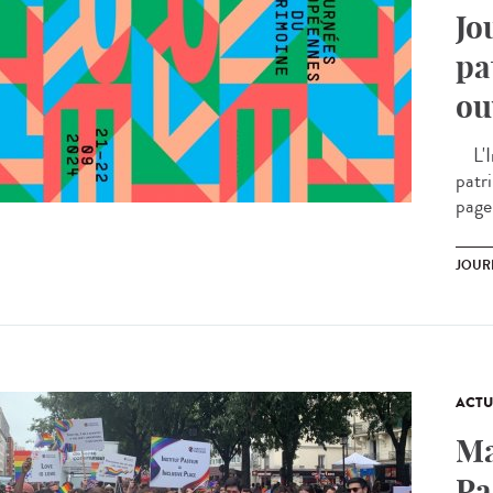
Jo
pa
ou
L'In
patr
page
JOUR
ACTU
Ma
Pa