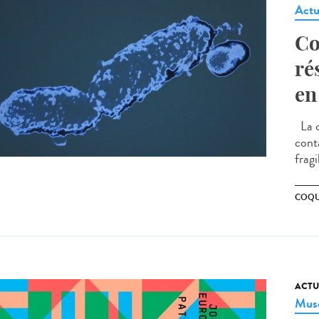
Actu
Co
ré
en
La c
cont
frag
COQU
ACTU
Musé