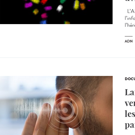
L’AD
l’in
l’hér
ADN
DOCU
La
ve
le
pa