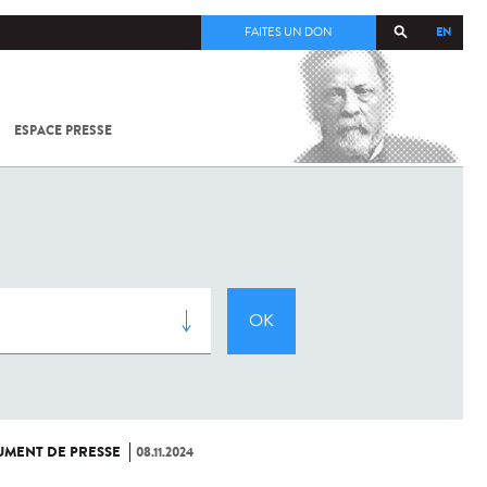
EN
FAITES UN DON
ESPACE PRESSE
TOUT SUR
SARS-
COV-2 /
COVID-19
À
L'INSTITUT
PASTEUR
MENT DE PRESSE
08.11.2024