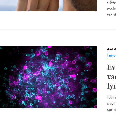
Offr
male
troub
ACTU
Inno
Ev
va
ly
Des c
déve
sur 