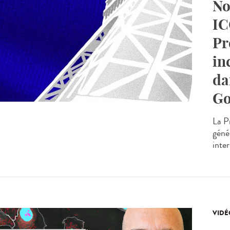
No
IC
Pr
in
da
Go
La P
génér
inte
VIDÉ