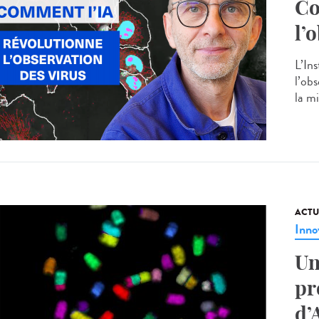
Co
l’
L’Ins
l’ob
la mi
ACTU
Inno
Un
pr
d’