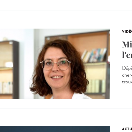
VIDÉ
Mi
l'
Dépi
cherc
trou
ACTU