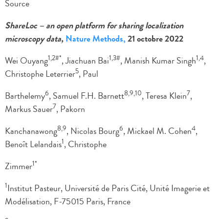
Source
ShareLoc – an open platform for sharing localization
microscopy data,
Nature Methods,
21 octobre 2022
1,2#*
1,3#
1,4
Wei Ouyang
, Jiachuan Bai
, Manish Kumar Singh
,
5
Christophe Leterrier
, Paul
6
8,9,10
7
Barthelemy
, Samuel F.H. Barnett
, Teresa Klein
,
7
Markus Sauer
, Pakorn
8,9
6
4
Kanchanawong
, Nicolas Bourg
, Mickael M. Cohen
,
1
Benoît Lelandais
, Christophe
1*
Zimmer
1
Institut Pasteur, Université de Paris Cité, Unité Imagerie et
Modélisation, F-75015 Paris, France