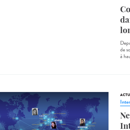
Co
da
lo
Depu
de s
à hau
ACTU
Inte
Ne
In