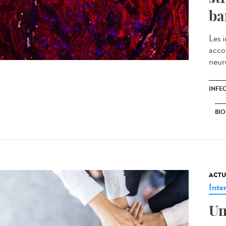
ba
Les 
acco
neuro
INFE
BIO
ACTU
Inte
Un