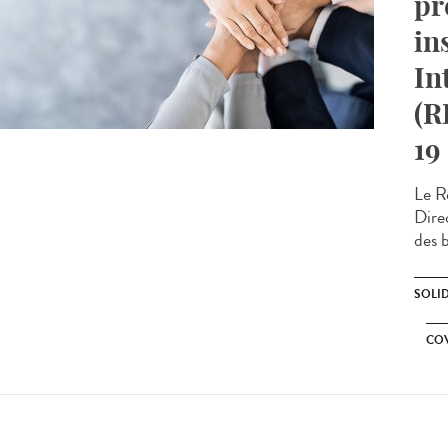
pr
in
In
(R
19
Le Ré
Direc
des b
SOLI
CO