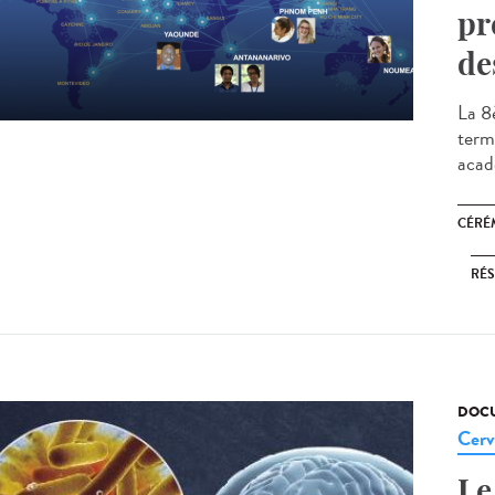
pr
de
La 8
termi
acad
CÉRÉ
RÉS
DOCU
Cerv
Le