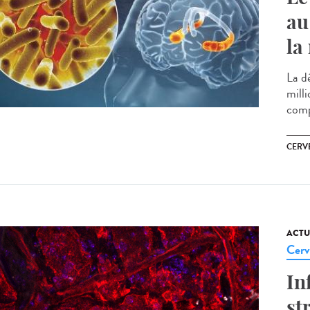
au
la
La d
mill
comp
CERV
ACTU
Cerv
In
st