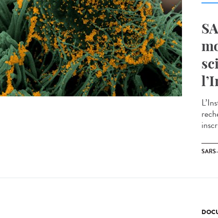
SA
mo
sc
l’
L’In
reche
inscr
SARS
DOCU