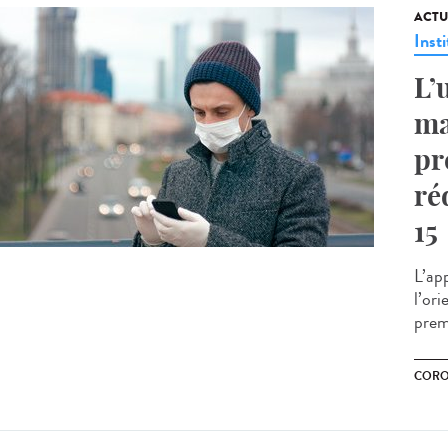
ACTU
Insti
L’
ma
pr
ré
15
L’ap
l’ori
prem
CORO