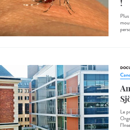
!
Plus
mous
pers
DOCU
Canc
An
Sj
Le p
Orga
l’Ins