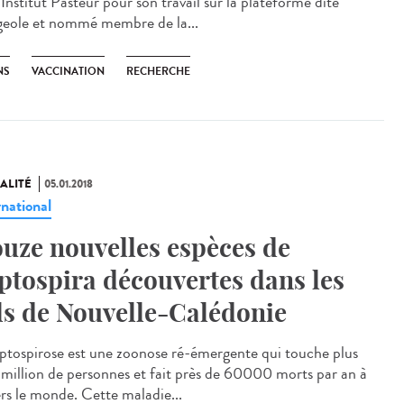
’Institut Pasteur pour son travail sur la plateforme dite
eole et nommé membre de la...
NS
VACCINATION
RECHERCHE
ALITÉ
05.01.2018
rnational
uze nouvelles espèces de
ptospira découvertes dans les
ls de Nouvelle-Calédonie
eptospirose est une zoonose ré-émergente qui touche plus
 million de personnes et fait près de 60000 morts par an à
ers le monde. Cette maladie...