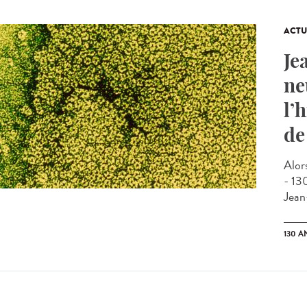
ACTU
Je
ne
l’
de
Alor
- 13
Jean
130 A