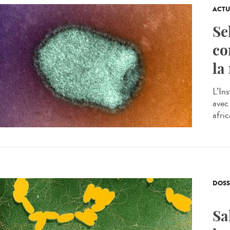
ACTU
Se
co
la
L’In
avec 
afric
DOSS
Sa