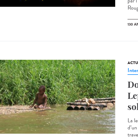
par l
Roug
130 A
ACTU
Inte
Do
Le
so
La l
d’un
trav