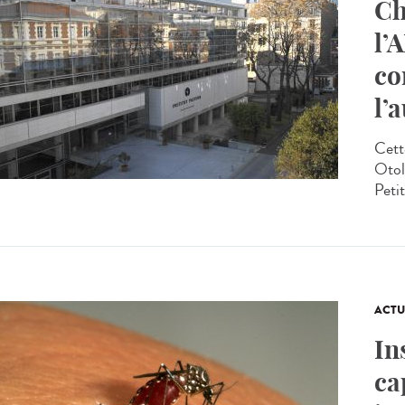
Ch
l’
co
l’
Cett
Otol
Petit
ACTU
In
ca