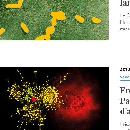
lan
Le C
l’Ins
micr
ACTU
vacc
Fr
Pa
d’
Fréd