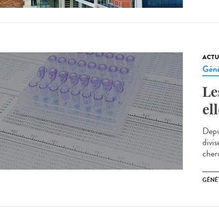
ACTU
Géné
Le
el
Depui
divi
cherc
GÉNÉ