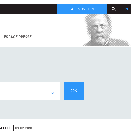
EN
FAITES UN DON
ESPACE PRESSE
TOUT SUR
SARS-
COV-2 /
COVID-19
À
L'INSTITUT
PASTEUR
ALITÉ
09.02.2018