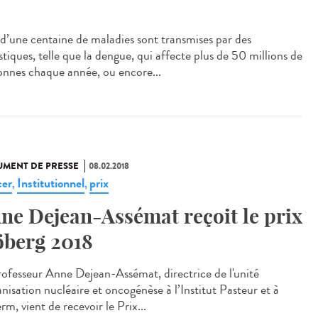
 d’une centaine de maladies sont transmises par des
tiques, telle que la dengue, qui affecte plus de 50 millions de
onnes chaque année, ou encore...
MENT DE PRESSE
08.02.2018
er
Institutionnel
prix
,
,
ne Dejean-Assémat reçoit le prix
öberg 2018
rofesseur Anne Dejean-Assémat, directrice de l'unité
nisation nucléaire et oncogénèse à l’Institut Pasteur et à
erm, vient de recevoir le Prix...