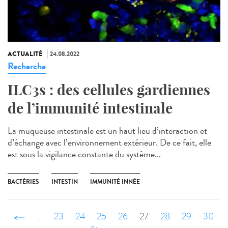
ACTUALITÉ
24.08.2022
Recherche
ILC3s : des cellules gardiennes
de l’immunité intestinale
La muqueuse intestinale est un haut lieu d’interaction et
d’échange avec l’environnement extérieur. De ce fait, elle
est sous la vigilance constante du système...
BACTÉRIES
INTESTIN
IMMUNITÉ INNÉE
‹ précédent
…
23
24
25
26
27
28
29
30