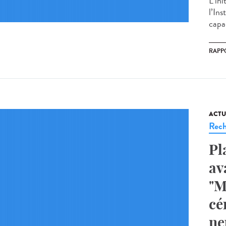
L’in
l’Ins
capac
RAPP
ACTU
Rech
Pl
av
"M
cé
ne