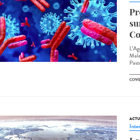
Pr
su
Co
L’Ag
Mala
Paste
COVI
ACTU
Inte