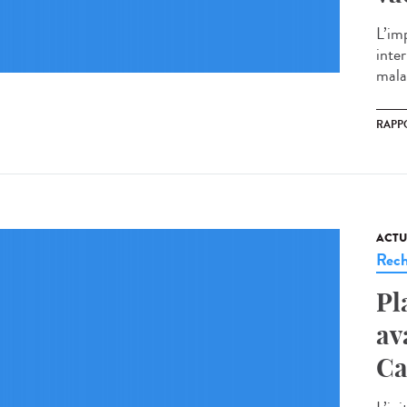
L’imp
inte
malad
RAPP
ACTU
Rech
Pl
av
Ca