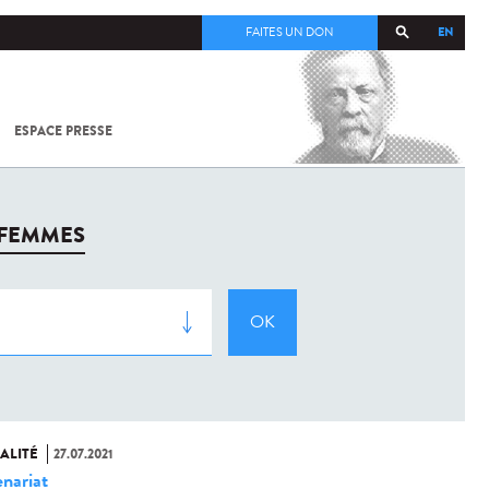
EN
FAITES UN DON
ESPACE PRESSE
TOUT SUR
SARS-
COV-2 /
COVID-19
À
 FEMMES
L'INSTITUT
PASTEUR
ALITÉ
27.07.2021
enariat