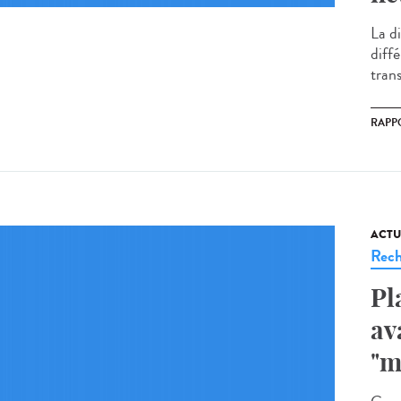
La di
diff
trans
RAPP
ACTU
Rech
Pl
av
"m