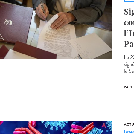
Si
co
l’
Pa
Le 22
sign
la Sa
PART
ACTU
Inte