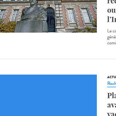
re
ou
l’
Le c
géné
comi
ACTU
Rech
Pl
av
va