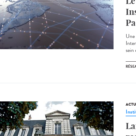
Le
In
Pa
Une 
Inte
sein 
RÉSEA
ACTU
Insti
La