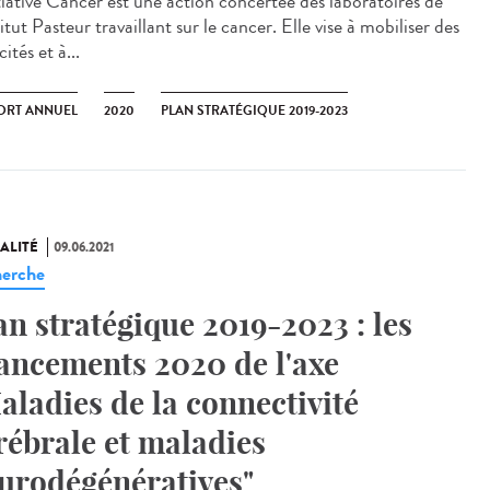
itiative Cancer est une action concertée des laboratoires de
titut Pasteur travaillant sur le cancer. Elle vise à mobiliser des
ités et à...
ORT ANNUEL
2020
PLAN STRATÉGIQUE 2019-2023
ALITÉ
09.06.2021
erche
an stratégique 2019-2023 : les
ancements 2020 de l'axe
aladies de la connectivité
rébrale et maladies
urodégénératives"