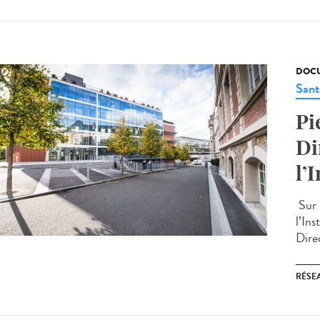
DOCU
Sant
Pi
Di
l’
Sur 
l’In
Direc
RÉSEA