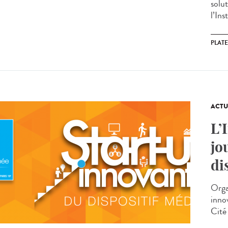
solu
l’Ins
PLAT
ACTU
L’
jo
di
Orga
innov
Cité 