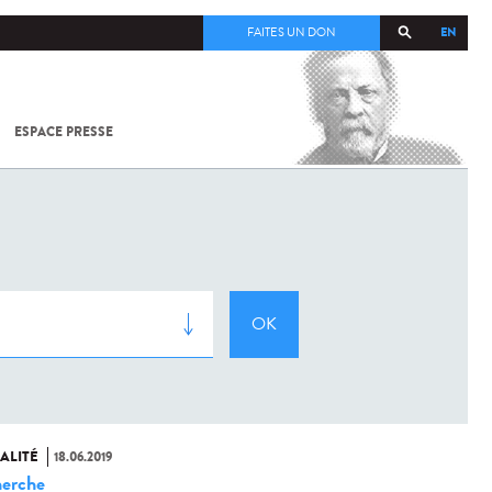
EN
FAITES UN DON
ESPACE PRESSE
TOUT SUR
SARS-
COV-2 /
COVID-19
À
L'INSTITUT
PASTEUR
ALITÉ
18.06.2019
erche