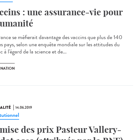
ccins : une assurance-vie pour
humanité
rance se méfierait davantage des vaccins que plus de 140
es pays, selon une enquête mondiale sur les attitudes du
c à l'égard de la science et de...
INATION
ALITÉ
14.06.2019
tutionnel
mise des prix Pasteur Vallery-