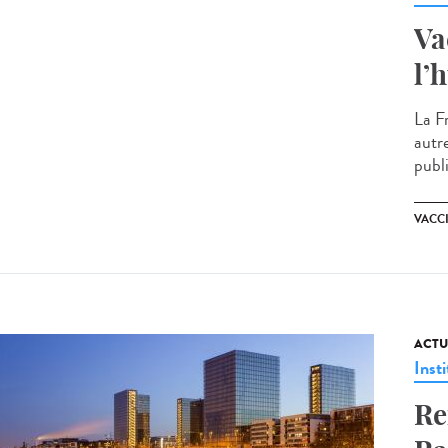
Va
l’
La F
autr
publi
VACC
ACTU
Insti
Re