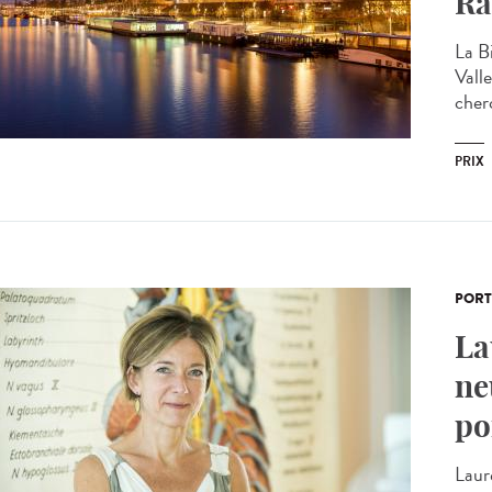
Ra
La B
Vall
cherc
PRIX
PORT
La
ne
po
Laur