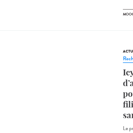
MOO
ACTU
Rech
Ic
d’
po
fi
sa
Le pr