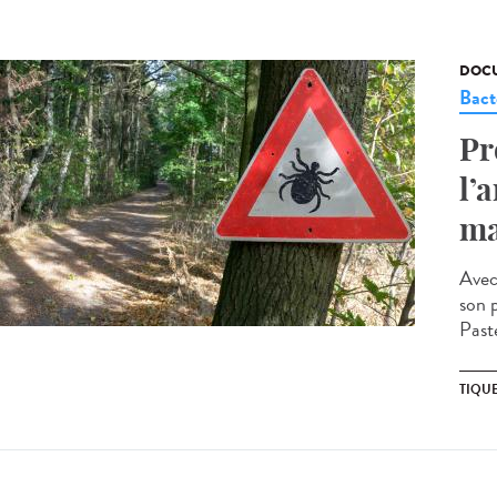
DOCU
Bact
Pr
l’
ma
Avec 
son 
Past
TIQU