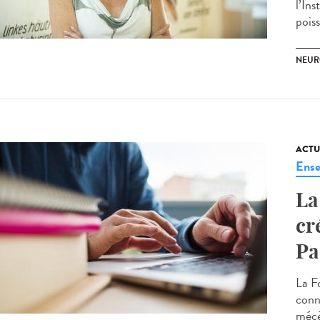
l’In
pois
NEUR
ACTU
Ense
La
cr
Pa
La F
conn
mécè