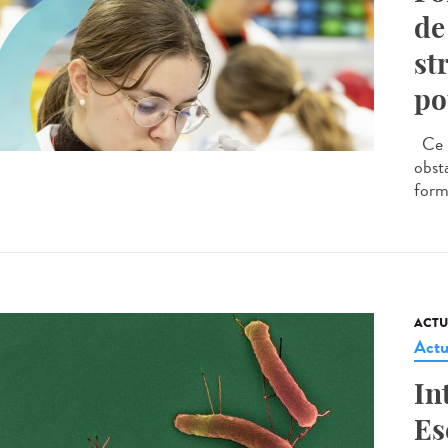
de
st
po
Ce p
obst
forma
ACTU
Actu
In
Es