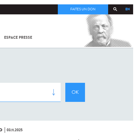
EN
FAITES UN DON
ESPACE PRESSE
TOUT SUR
SARS-
COV-2 /
COVID-19
À
L'INSTITUT
PASTEUR
O
03.11.2025