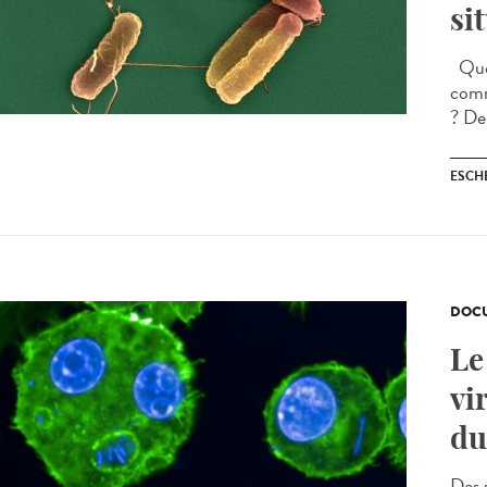
si
Quell
comm
? Dep
ESCH
DOCU
Le
vi
du
Des 