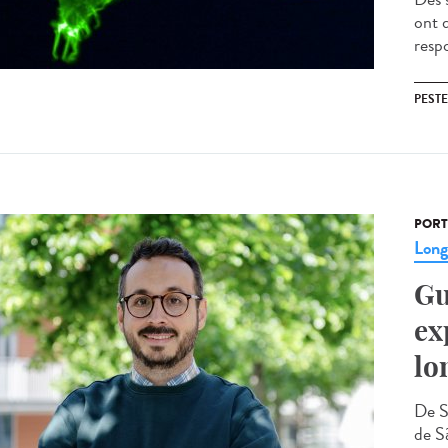
ont 
resp
PESTE
PORT
Lon
Gu
ex
lo
De S
de Sã