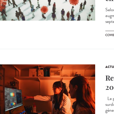
Selo
augm
sept
COVI
ACTU
Re
20
Le p
surdi
gène