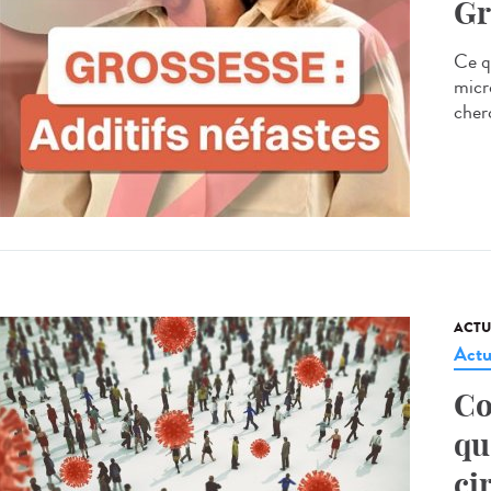
Gr
Ce q
micr
cher
ACTU
Actu
Co
qu
ci