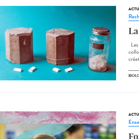
ACTU
Rech
La
Les 1
collo
créa
BIOL
ACTU
Ense
Fo