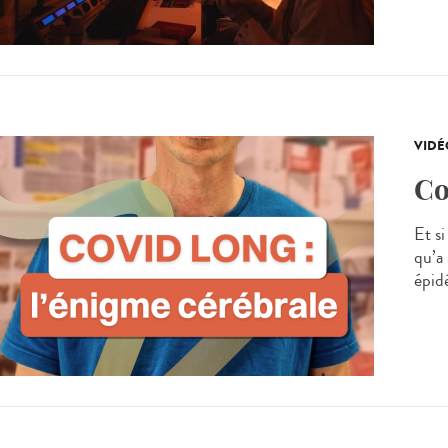
VIDÉ
Co
Et s
qu’a
épidé