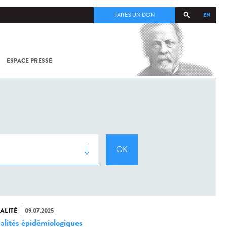
EN
FAITES UN DON
ESPACE PRESSE
TOUT SUR
SARS-
COV-2 /
COVID-19
À
L'INSTITUT
PASTEUR
ALITÉ
09.07.2025
alités épidémiologiques