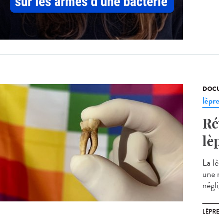
DOCU
lèpr
Ré
lè
La l
une 
négl
LÈPR