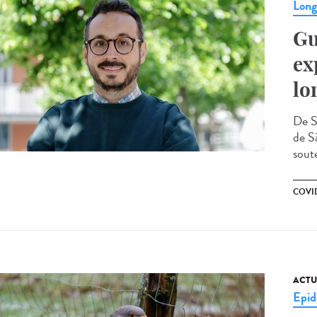
Lon
Gu
ex
lo
De S
de Sã
sout
COVI
ACTU
Epid