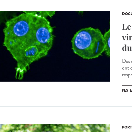
DOCU
Le
vi
du
Des 
ont 
resp
PESTE
PORT