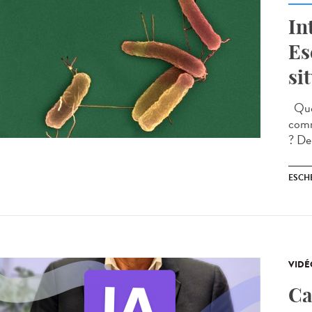
In
Es
si
Quell
comm
? Dep
ESCH
VIDÉ
Ca