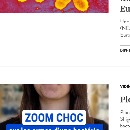
Eu
Une 
(NEJ
Euro
DIPHT
VIDÉ
Pl
Plon
Shig
bacté