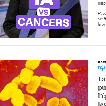
ma
Mieu
artif
la p
DOCU
Diph
La
pu
l’
le