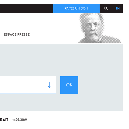
EN
FAITES UN DON
ESPACE PRESSE
TOUT SUR
SARS-
COV-2 /
COVID-19
À
L'INSTITUT
PASTEUR
RAIT
11.03.2019