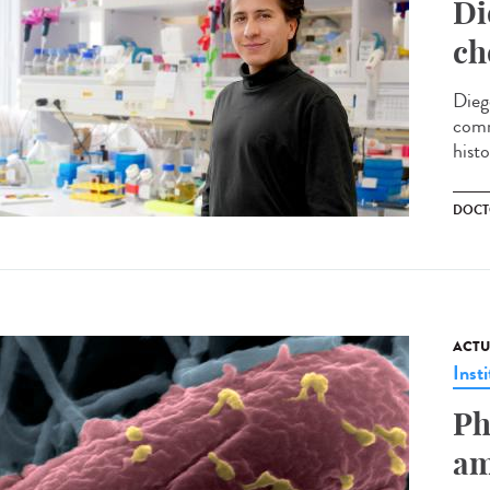
Di
ch
Dieg
comm
histo
DOCT
ACTU
Insti
Ph
am