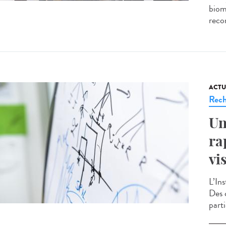
biom
recon
ACTU
Rech
Un
ra
vi
L’Ins
Des 
part