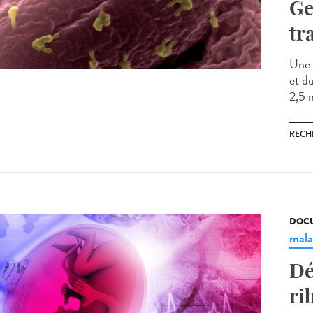
Ge
tr
Une 
et d
2,5 m
RECH
DOCU
mala
Dé
ri