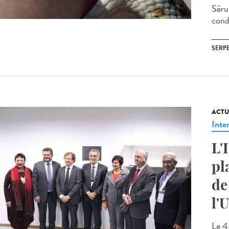
Séru
condi
SERP
ACTU
Inte
L'
pl
de
l'
Le 4 