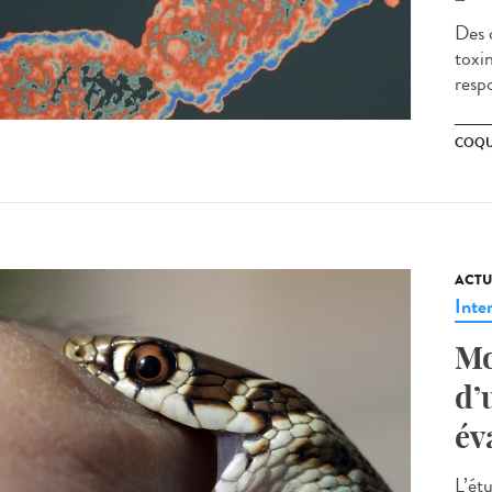
Des 
toxi
resp
COQU
ACTU
Inte
Mo
d’
év
L’ét