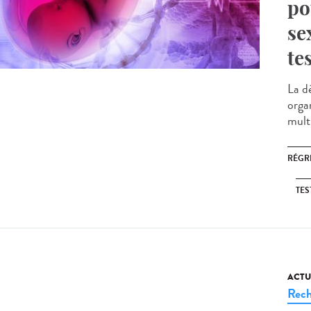
po
se
te
La d
orga
multi
RÉGR
TES
ACTU
Rech