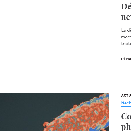
Dé
ne
La d
méca
trait
DÉPR
ACTU
Rech
Co
ph