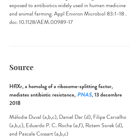
exposed to antibiotics widely used in human medicine
and animal farming. Appl Environ Microbiol 83:1–18 .
doi: 10.1128/AEM.00989-17
Source
HflXr, a homolog of a ribosome-splitting factor,
mediates antibiotic resistance,
PNAS
, 13 decembre
2018
Mélodie Duval (a,b,c), Daniel Dar (d), Filipe Carvalho
(a,b,c), Eduardo P. C. Rocha (e,f), Rotem Sorek (d),
and Pascale Cossart (a,b,c)