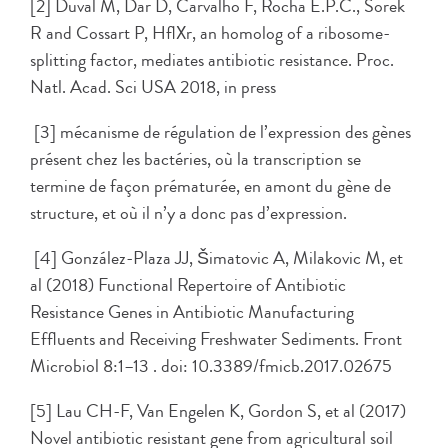
[2] Duval M, Dar D, Carvalho F, Rocha E.P.C., Sorek
R and Cossart P, HflXr, an homolog of a ribosome-
splitting factor, mediates antibiotic resistance. Proc.
Natl. Acad. Sci USA 2018, in press
[3] mécanisme de régulation de l’expression des gènes
présent chez les bactéries, où la transcription se
termine de façon prématurée, en amont du gène de
structure, et où il n’y a donc pas d’expression.
[4] González-Plaza JJ, Šimatovic A, Milakovic M, et
al (2018) Functional Repertoire of Antibiotic
Resistance Genes in Antibiotic Manufacturing
Effluents and Receiving Freshwater Sediments. Front
Microbiol 8:1–13 . doi: 10.3389/fmicb.2017.02675
[5] Lau CH-F, Van Engelen K, Gordon S, et al (2017)
Novel antibiotic resistant gene from agricultural soil