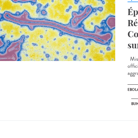
Ép
Ré
Co
su
Mise
offic
aggr
EBOL
BU