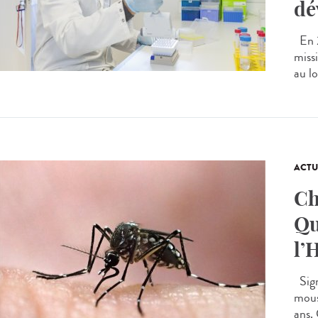
dé
En 2
missi
au lo
ACTU
Ch
Qu
l’
Sign
mous
ans.