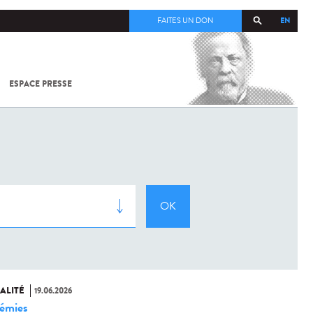
EN
FAITES UN DON
ESPACE PRESSE
TOUT SUR
SARS-
COV-2 /
COVID-19
À
L'INSTITUT
PASTEUR
ALITÉ
19.06.2026
émies