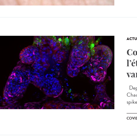
ACTU
Co
l’
va
Depu
Chaq
spike
COVID