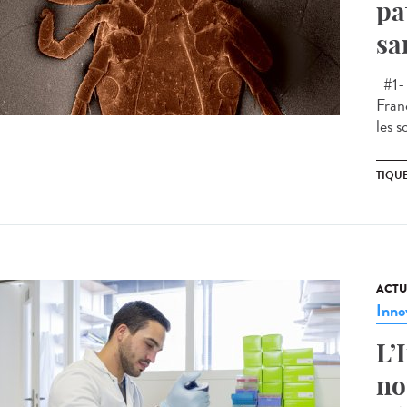
pa
sa
#1- 
Fran
les s
TIQU
ACTU
Inno
L’
no