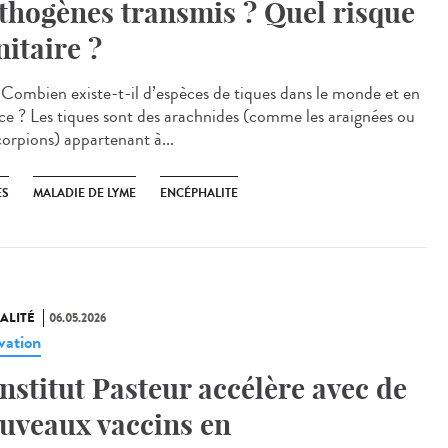
thogènes transmis ? Quel risque
nitaire ?
Combien existe-t-il d’espèces de tiques dans le monde et en
ce ? Les tiques sont des arachnides (comme les araignées ou
corpions) appartenant à...
ES
MALADIE DE LYME
ENCÉPHALITE
ALITÉ
06.05.2026
vation
Institut Pasteur accélère avec de
uveaux vaccins en