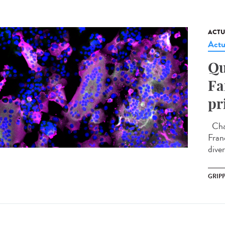
ACTU
Actu
Qu
Fa
pr
Chaq
Fran
diver
GRIP