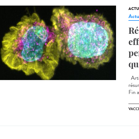
ACTU
Actu
Ré
ef
pe
qu
Arti
résu
Fin a
VACC