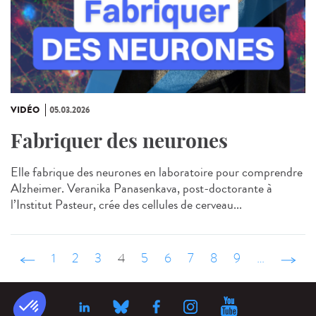
VIDÉO
05.03.2026
Fabriquer des neurones
Elle fabrique des neurones en laboratoire pour comprendre
Alzheimer. Veranika Panasenkava, post-doctorante à
l’Institut Pasteur, crée des cellules de cerveau...
‹ précédent
1
2
3
4
5
6
7
8
9
…
suivant