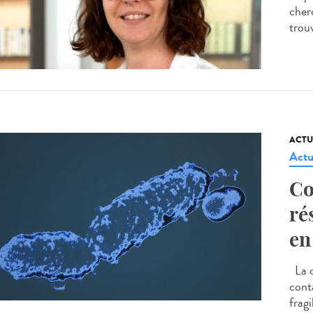
cherc
trou
ACTU
Actu
Co
ré
en
La c
cont
frag