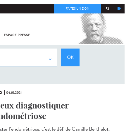
EN
FAITES UN DON
ESPACE PRESSE
TOUT SUR
SARS-
COV-2 /
COVID-19
À
L'INSTITUT
PASTEUR
O
04.10.2024
eux diagnostiquer
endométriose
ster l’endométriose, c’est le défi de Camille Berthelot,