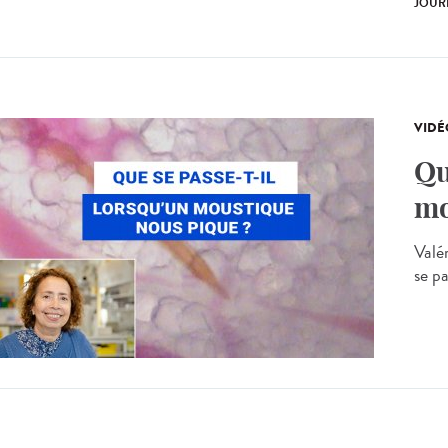
JOUR
VIDÉ
Qu
mo
Valé
se p