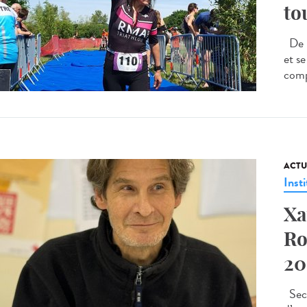
to
De l
et s
comp
ACTU
Insti
Xa
Ro
20
Seco