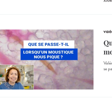
JOUR
VIDÉ
Qu
mo
Valé
se p