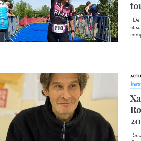
to
De l
et s
comp
ACTU
Insti
Xa
Ro
20
Seco