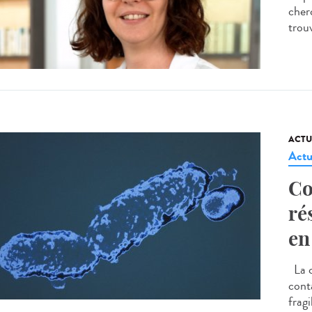
cherc
trou
ACTU
Actu
Co
ré
en
La c
cont
frag