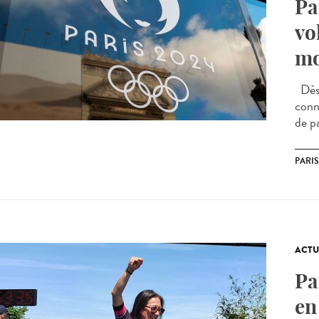
Pa
vo
mo
Dès 
conne
de pa
PARIS
ACTU
Pa
en