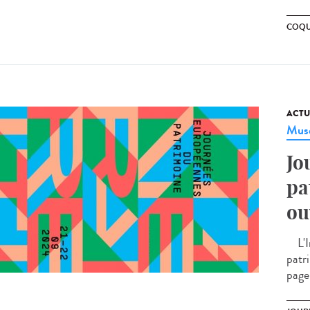
COQU
ACTU
Musé
Jo
pa
ou
L'In
patr
page