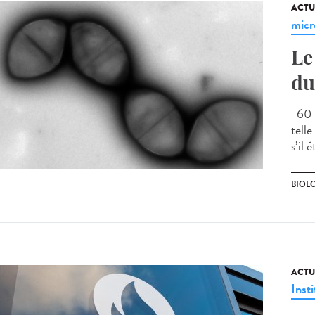
ACTU
micr
Le
du
60 m
tell
s’il 
BIOLO
ACTU
Insti