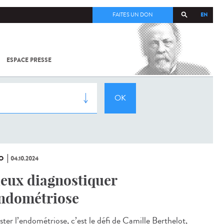
EN
FAITES UN DON
ESPACE PRESSE
TOUT SUR
SARS-
COV-2 /
COVID-19
À
L'INSTITUT
PASTEUR
O
04.10.2024
eux diagnostiquer
endométriose
ster l’endométriose, c’est le défi de Camille Berthelot,