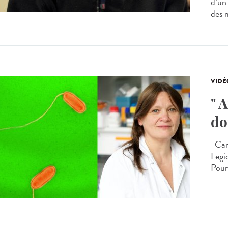
d’un
des m
VIDÉ
" 
do
Carm
Legio
Pourq