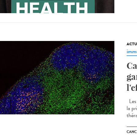
ACTU
immu
Ca
ga
l'
Les 
la p
thér
CANC