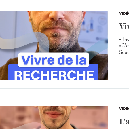
VIDÉ
Vi
« Pe
»C’e
Souc
VIDÉ
L'