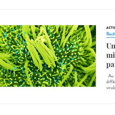
ACTU
Rech
Un
mi
pa
Au s
diff
virul