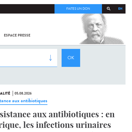
EN
FAITES UN DON
ESPACE PRESSE
TOUT SUR
SARS-
COV-2 /
COVID-19
À
L'INSTITUT
PASTEUR
ALITÉ
05.08.2026
stance aux antibiotiques
sistance aux antibiotiques : en
rique, les infections urinaires