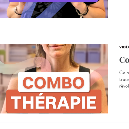
VIDÉ
Co
Ce m
trou
révo