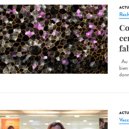
ACTU
Rech
Co
ce
fa
Au s
bien 
donne
ACTU
Vacc