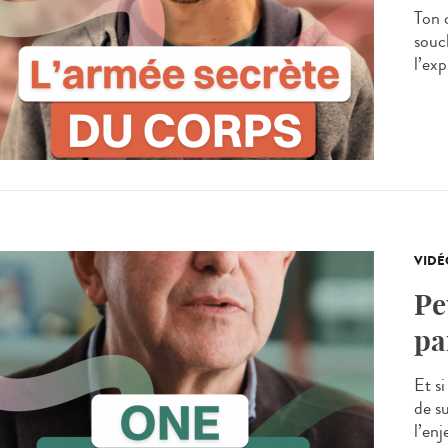
Ton 
souc
l’exp
VIDÉ
Pe
pa
Et s
de s
l’en