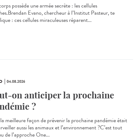
corps possède une armée secrète : les cellules
hes.Brendan Evano, chercheur à l’Institut Pasteur, te
lique : ces cellules miraculeuses réparent...
O
04.08.2026
ut-on anticiper la prochaine
ndémie ?
i la meilleure façon de prévenir la prochaine pandémie était
urveiller aussi les animaux et l’environnement ?C’est tout
jeu de l’approche One...