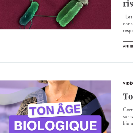
ri
Les i
dans
respo
ANTI
VIDÉ
To
Certa
sur 
biolo