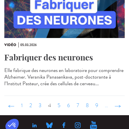
VIDÉO
05.03.2026
Fabriquer des neurones
Elle fabrique des neurones en laboratoire pour comprendre
Alzheimer. Veranika Panasenkava, post-doctorante à
l’Institut Pasteur, crée des cellules de cerveau...
‹ précédent
1
2
3
4
5
6
7
8
9
…
suivant