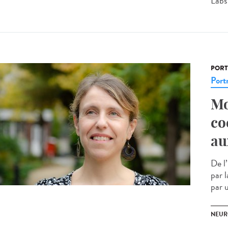
Labs 
PORT
Portr
Mo
co
au
De l
par 
par u
NEUR