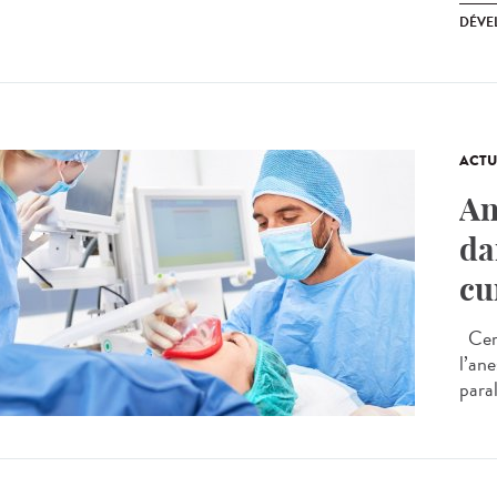
DÉVE
ACTU
An
da
cu
Cert
l’an
paral