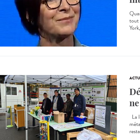
Quan
tout
York,
ACTU
Dé
ne
La lo
métal
resta