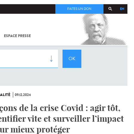
EN
FAITES UN DON
ESPACE PRESSE
TOUT SUR
SARS-
COV-2 /
COVID-19
À
L'INSTITUT
PASTEUR
ALITÉ
09.12.2024
çons de la crise Covid : agir tôt,
entifier vite et surveiller l’impact
ur mieux protéger