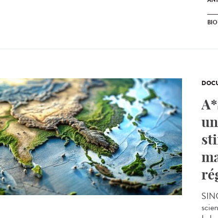
ANT
BI
DOCU
A*
un
st
ma
ré
SING
scie