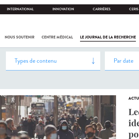
INTERNATIONAL
INNOVATION
CARRIÈRES
CERIS
NOUS SOUTENIR
CENTRE MÉDICAL
LE JOURNAL DE LA RECHERCHE
ACTU
Le
id
po