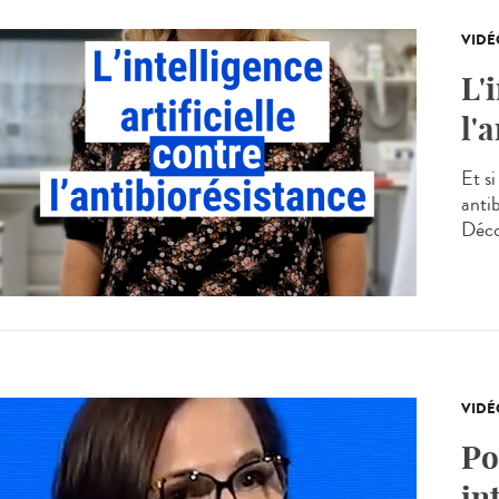
VIDÉ
L'
l'
Et si
antib
Déco
VIDÉ
Po
in