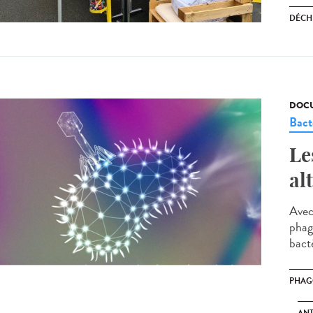
DÉCH
DOCU
Bact
Le
al
Avec
phago
bacté
PHAG