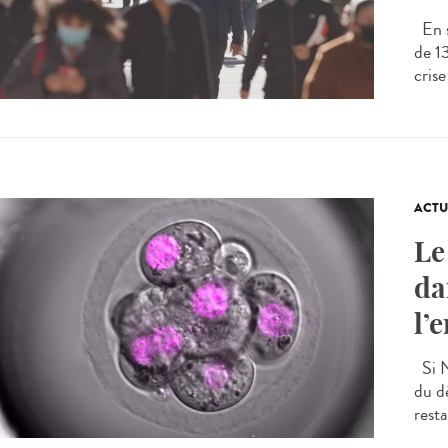
En s
de 1
crise
ACTU
Le
da
l’
Si N
du d
resta