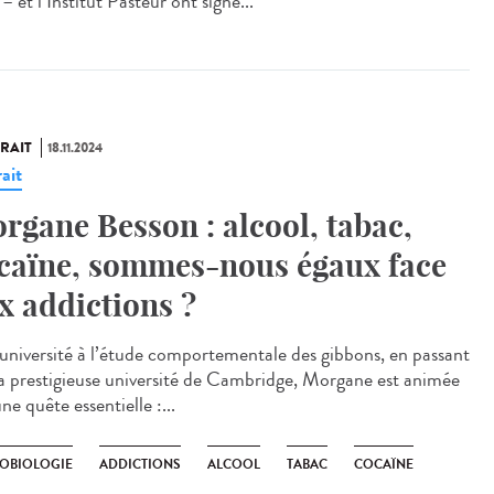
– et l’Institut Pasteur ont signé...
RAIT
18.11.2024
ait
rgane Besson : alcool, tabac,
caïne, sommes-nous égaux face
x addictions ?
’université à l’étude comportementale des gibbons, en passant
la prestigieuse université de Cambridge, Morgane est animée
ne quête essentielle :...
OBIOLOGIE
ADDICTIONS
ALCOOL
TABAC
COCAÏNE