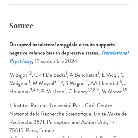
Source
Disrupted basolateral amygdala circuits supports
negative valence bias in depressive states,
Translational
Psychiatry
,
19 septembre 2024
1,2
1
1
1
M Bigot
, C-H De Badts
, A Benchetrit
, E Vicq
, C
1
3,4,5
1
6
Moigneu
, M Meyrel
, S Wagner
, AA Hennrich
, J
3,4,5
1
1,7,8,9
1,9
Houenou
, P-M Lledo
, C Henry
, M Alonso
1. Institut Pasteur, Université Paris Cité, Centre
National de la Recherche Scientifique, Unité Mixte de
Recherche 3571, Perception and Action Unit, F-
75015, Paris, France