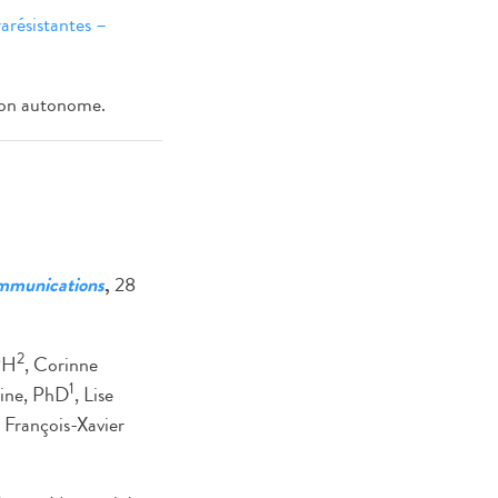
rarésistantes –
çon autonome.
mmunications
,
28
2
PH
, Corinne
1
sine, PhD
, Lise
, François-Xavier