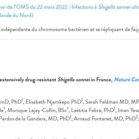
tion de l’OMS du 22 mars 2022 : Infections à
Shigella sonnei
ult
rlande du Nord)
indépendante du chromosome bactérien et se répliquant de fa
extensively drug-resistant
Shigella sonnei
in France,
Nature Co
1
1
armD, PhD
, Elisabeth Njamkepo PhD
, Sarah Feldman MD, M
1
1
1
le
, Monique Lejay-Collin, BSc
, Laëtitia Fabre, PhD
, Iman Yas
1
2
 Pardos de la Gandara, MD, PhD
, Arnaud Fontanet, MD, PhD