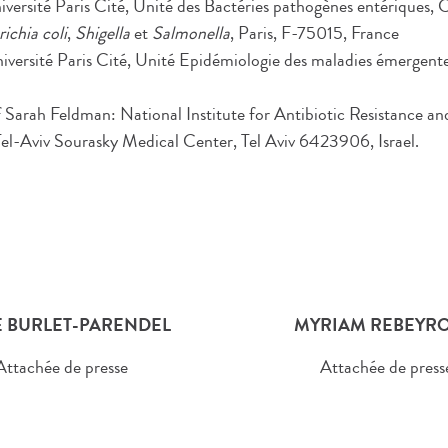
iversité Paris Cité, Unité des Bactéries pathogènes entériques,
ichia coli
,
Shigella
et
Salmonella
, Paris, F-75015, France
niversité Paris Cité, Unité Epidémiologie des maladies émergente
of Sarah Feldman: National Institute for Antibiotic Resistance an
Tel-Aviv Sourasky Medical Center, Tel Aviv 6423906, Israel.
 BURLET-PARENDEL
MYRIAM REBEYRO
Attachée de presse
Attachée de press