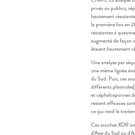
CNR-ESS analyse tout
privés ou publics, rép
hautement résistante
la première fois en 2
résistantes à quasime
augmenté de façon im
étaient hautement ré
Une analyse par séq
une même lignée évol
du Sud. Puis, ces so
différents plasmides[
et céphalosporines de
restant efficaces son
ce qui rend le traite
Ces souches XDR ont 
d'Asie du Sud ou d'A