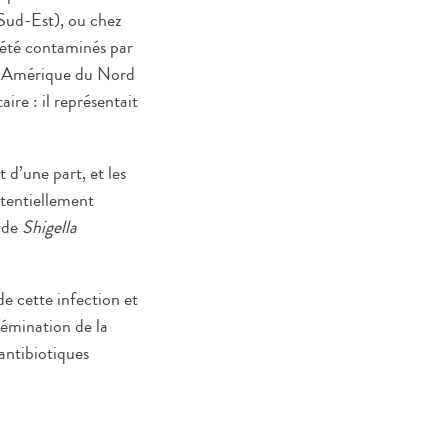
u Sud-Est), ou chez
 été contaminés par
n Amérique du Nord
re : il représentait
 d’une part, et les
otentiellement
s de
Shigella
e cette infection et
sémination de la
antibiotiques