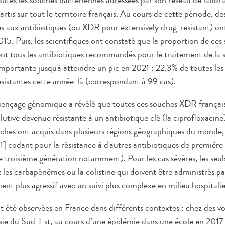
es les souches bactériennes adressées par son réseau de labora
artis sur tout le territoire français. Au cours de cette période, de
s aux antibiotiques (ou XDR pour extensively drug-resistant) ont
015. Puis, les scientifiques ont constaté que la proportion de ce
nt tous les antibiotiques recommandés pour le traitement de la s
portante jusqu'à atteindre un pic en 2021 : 22,3% de toutes le
sistantes cette année-là (correspondant à 99 cas).
uençage génomique a révélé que toutes ces souches XDR français
utive devenue résistante à un antibiotique clé (la ciprofloxacin
uches ont acquis dans plusieurs régions géographiques du monde,
1] codant pour la résistance à d'autres antibiotiques de première
 troisième génération notamment). Pour les cas sévères, les seul
t les carbapénèmes ou la colistine qui doivent être administrés pa
ment plus agressif avec un suivi plus complexe en milieu hospitalie
été observées en France dans différents contextes : chez des v
sie du Sud-Est, au cours d’une épidémie dans une école en 2017 