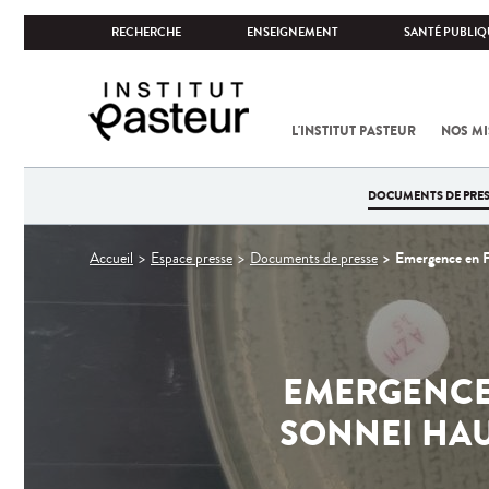
RECHERCHE
ENSEIGNEMENT
SANTÉ PUBLIQ
L'INSTITUT PASTEUR
NOS MI
DOCUMENTS DE PRES
Vous
Emergence en Fr
Accueil
Espace presse
Documents de presse
êtes
ici
EMERGENCE 
SONNEI HAU