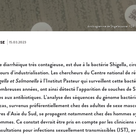
Antibiogramme de Shigella sonnei XDR (ha
15.03.2023
SE
e diarrhéique très contagieuse, est due à la bactérie Shigella, cir
cours d’industrialisation. Les chercheurs du Centre national de r
gella et Salmonella
à l’Institut Pasteur qui surveillent cette bacté
ombreuses années, ont ainsi détecté l’apparition de souches de S
s aux antibiotiques. L’analyse des séquences du génome bactérie
 cas, survenus préférentiellement chez des adultes de sexe masc
ires d’Asie du Sud, se propagent notamment chez des hommes ay
mmes. Ce constat devrait être pris en compte par les cliniciens e
nsultations pour infections sexuellement transmissibles (IST), a