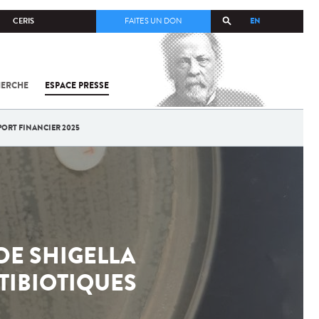
EN
CERIS
FAITES UN DON
HERCHE
ESPACE PRESSE
TOUT SUR
SARS-
COV-2 /
COVID-19
PORT FINANCIER 2025
À
L'INSTITUT
PASTEUR
DE SHIGELLA
TIBIOTIQUES