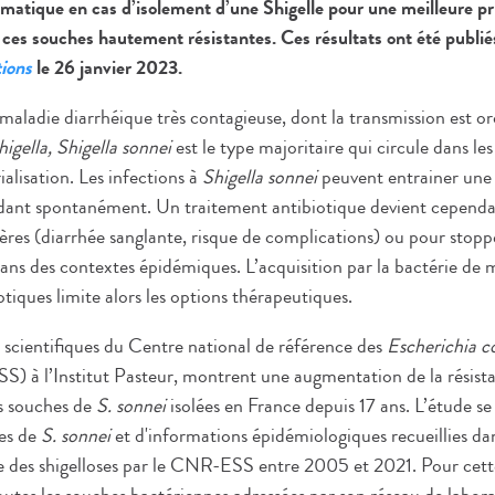
atique en cas d’isolement d’une Shigelle pour une meilleure pr
 ces souches hautement résistantes. Ces résultats ont été publié
ions
le 26 janvier 2023.
 maladie diarrhéique très contagieuse, dont la transmission est or
higella, Shigella sonnei
est le type majoritaire qui circule dans les
ialisation. Les infections à
Shigella sonnei
peuvent entrainer une 
dant spontanément. Un traitement antibiotique devient cependa
ères (diarrhée sanglante, risque de complications) ou pour stopp
dans des contextes épidémiques. L’acquisition par la bactérie de
otiques limite alors les options thérapeutiques.
s scientifiques du Centre national de référence des
Escherichia co
 à l’Institut Pasteur, montrent une augmentation de la résist
es souches de
S. sonnei
isolées en France depuis 17 ans. L’étude se 
es de
S. sonnei
et d'informations épidémiologiques recueillies dan
le des shigelloses par le CNR-ESS entre 2005 et 2021. Pour cette