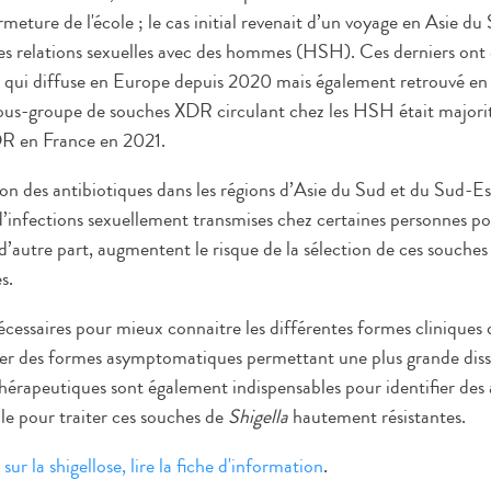
rmeture de l'école ; le cas initial revenait d’un voyage en Asie d
s relations sexuelles avec des hommes (HSH). Ces derniers ont
 qui diffuse en Europe depuis 2020 mais également retrouvé e
sous-groupe de souches XDR circulant chez les HSH était majoritai
R en France en 2021.
ion des antibiotiques dans les régions d’Asie du Sud et du Sud-Est
d’infections sexuellement transmises chez certaines personnes p
d’autre part, augmentent le risque de la sélection de ces souche
s.
cessaires pour mieux connaitre les différentes formes cliniques d
culier des formes asymptomatiques permettant une plus grande dis
thérapeutiques sont également indispensables pour identifier des 
ale pour traiter ces souches de
Shigella
hautement résistantes.
sur la shigellose, lire la fiche d'information
.