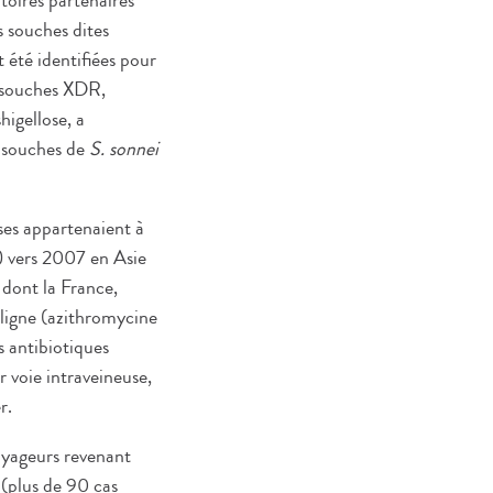
toires partenaires
s souches dites
 été identifiées pour
s souches XDR,
higellose, a
s souches de
S. sonnei
es appartenaient à
e) vers 2007 en Asie
 dont la France,
 ligne (azithromycine
s antibiotiques
r voie intraveineuse,
r.
oyageurs revenant
(plus de 90 cas