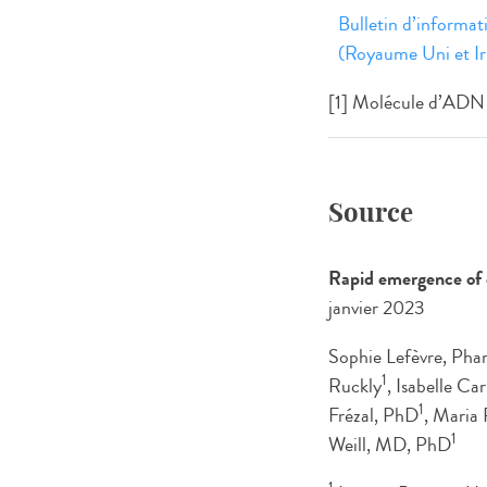
Bulletin d’informa
(Royaume Uni et I
[1] Molécule d’ADN 
Source
Rapid emergence of 
janvier 2023
Sophie Lefèvre, Ph
1
Ruckly
, Isabelle Car
1
Frézal, PhD
, Maria
1
Weill, MD, PhD