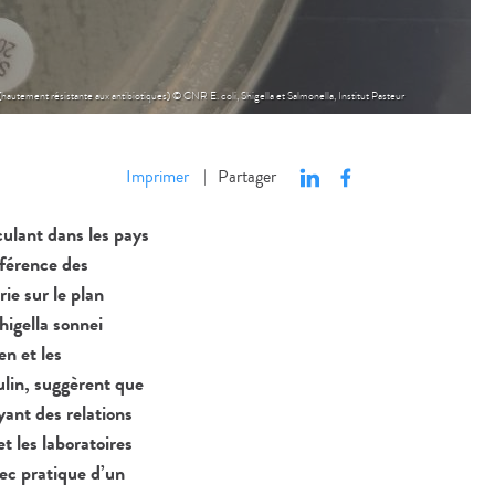
utement résistante aux antibiotiques) © CNR E. coli, Shigella et Salmonella, Institut Pasteur
Imprimer
Partager
|
culant dans les pays
éférence des
rie sur le plan
higella sonnei
n et les
ulin, suggèrent que
ant des relations
t les laboratoires
vec pratique d’un