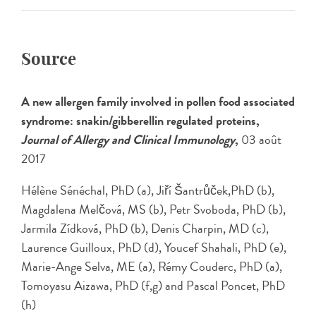
Source
A new allergen family involved in pollen food associated
syndrome: snakin/gibberellin regulated proteins,
Journal of Allergy and Clinical Immunology
,
03 août
2017
Hélène Sénéchal, PhD (a), Jiří Šantrůček,PhD (b),
Magdalena Melčová, MS (b), Petr Svoboda, PhD (b),
Jarmila Zídková, PhD (b), Denis Charpin, MD (c),
Laurence Guilloux, PhD (d), Youcef Shahali, PhD (e),
Marie-Ange Selva, ME (a), Rémy Couderc, PhD (a),
Tomoyasu Aizawa, PhD (f,g) and Pascal Poncet, PhD
(h)