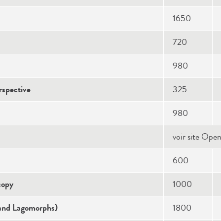
1650
720
980
rspective
325
980
voir site Ope
600
copy
1000
 and Lagomorphs)
1800