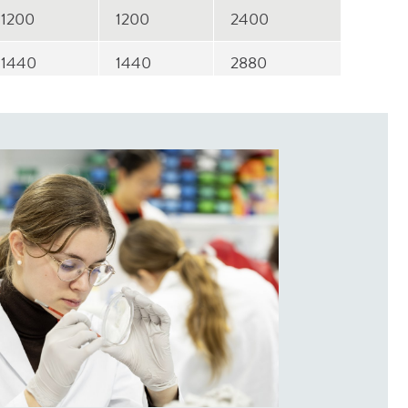
1200
1200
2400
1440
1440
2880
1800
1800
3600
1960
1960
3920
650
650
1300
2000
2000
4000
2000
2000
4000
650
650
1300
hors site
hors site
hors site