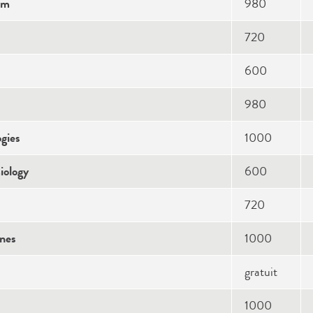
em
980
720
600
980
ogies
1000
iology
600
720
ènes
1000
gratuit
1000