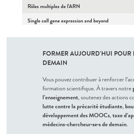
Rôles multiples de l'ARN
Single cell gene expression and beyond
Specific training to design and perform surgical p
Structure et fonction des protéines
FORMER AUJOURD'HUI POUR L
DEMAIN
The last mile: towards elimination of endemic dise
Tuberculosis
Vous pouvez contribuer à renforcer l’acc
formation scientifique. À travers notre
Vaccine and Antibodies for Pandemic Preparedne
l’enseignement
, soutenez des actions c
lutte contre la précarité étudiante
,
bou
Vaccine Epidemiology
développement des MOOCs
,
taxe d’ap
Valorisation de la recherche et de l'innovation médi
médecins-chercheur·se·s de demain
.