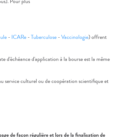
ous). Pour plus
lule
-
ICARe
-
Tuberculose
-
Vaccinologie
) offrent
ate d'échéance d'application à la bourse est la même
ervice culturel ou de coopération scientifique et
ge de façon régulière et lors de la finalisation de