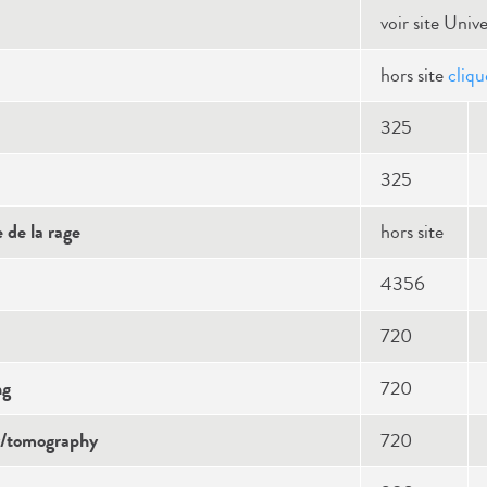
voir site Univ
hors site
cliqu
325
325
e de la rage
hors site
4356
720
ng
720
y/tomography
720