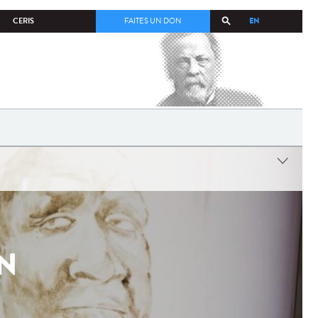
EN
CERIS
FAITES UN DON
ON