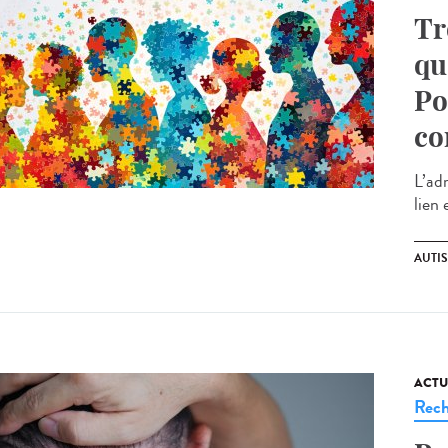
Tr
qu
Po
co
L’ad
lien 
AUTI
ACTU
Rech