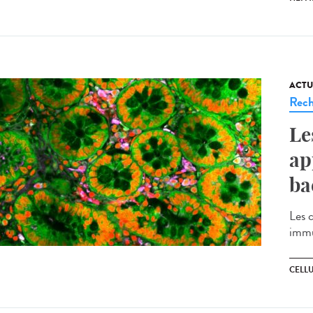
ACTU
Rech
Le
ap
ba
Les 
immu
CELL