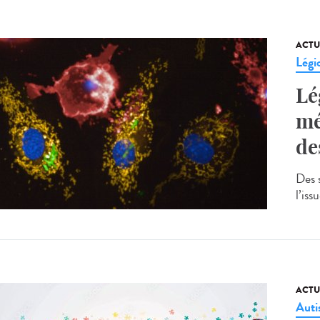
ACTU
Légi
Lé
mé
de
Des s
l’iss
ACTU
Aut