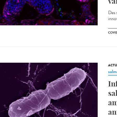
va
Des s
inno
COVID
ACTU
salm
In
sa
am
an