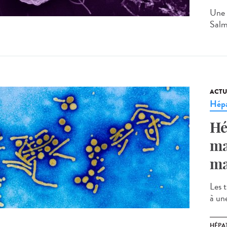
Une é
Salm
ACTU
Hépa
Hé
ma
ma
Les 
à une
HÉPAT