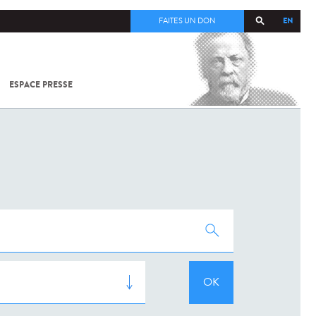
EN
FAITES UN DON
ESPACE PRESSE
TOUT SUR
SARS-
COV-2 /
COVID-19
À
L'INSTITUT
PASTEUR