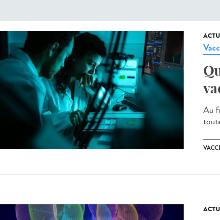
ACTU
Vacc
Qu
va
Au fi
toute
VACC
ACTU