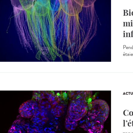
Bi
mi
in
Penda
étai
ACTU
Co
l’