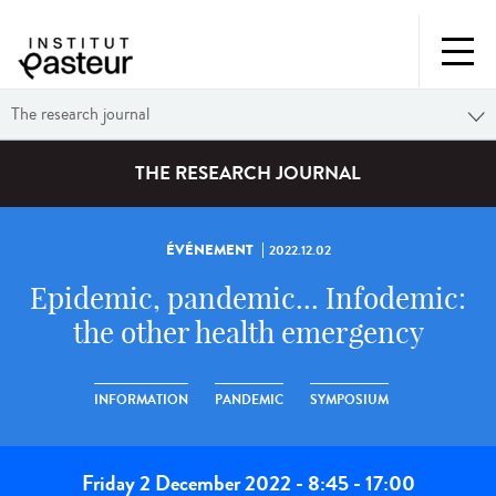
The research journal
THE RESEARCH JOURNAL
ÉVÉNEMENT
2022.12.02
Epidemic, pandemic... Infodemic:
the other health emergency
INFORMATION
PANDEMIC
SYMPOSIUM
Friday 2 December 2022 - 8:45 - 17:00