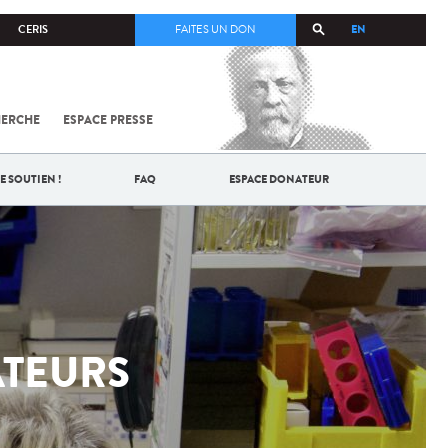
EN
CERIS
FAITES UN DON
HERCHE
ESPACE PRESSE
TOUT SUR
SARS-
COV-2 /
COVID-19
E SOUTIEN !
FAQ
ESPACE DONATEUR
À
L'INSTITUT
PASTEUR
TEURS