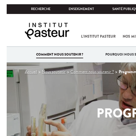
RECHERCHE
ENSEIGNEMENT
SANTÉ PUBLIQ
L'INSTITUT PASTEUR
NOS MI
COMMENT NOUS SOUTENIR ?
POURQUOI NOUS S
Vous
Programm
Accueil
Nous soutenir
Comment nous soutenir ?
êtes
ici
PROG